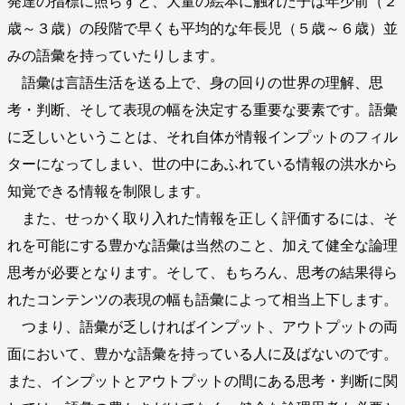
発達の指標に照らすと、大量の絵本に触れた子は年少前（２
歳～３歳）の段階で早くも平均的な年長児（５歳～６歳）並
みの語彙を持っていたりします。
語彙は言語生活を送る上で、身の回りの世界の理解、思
考・判断、そして表現の幅を決定する重要な要素です。語彙
に乏しいということは、それ自体が情報インプットのフィル
ターになってしまい、世の中にあふれている情報の洪水から
知覚できる情報を制限します。
また、せっかく取り入れた情報を正しく評価するには、そ
れを可能にする豊かな語彙は当然のこと、加えて健全な論理
思考が必要となります。そして、もちろん、思考の結果得ら
れたコンテンツの表現の幅も語彙によって相当上下します。
つまり、語彙が乏しければインプット、アウトプットの両
面において、豊かな語彙を持っている人に及ばないのです。
また、インプットとアウトプットの間にある思考・判断に関