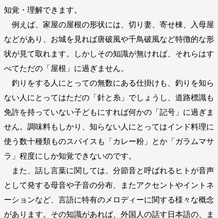
知覚・理解できます。
例えば、家屋の屋根の形状には、切り妻、寄せ棟、入母屋
などがあり、お城を見れば唐破風や千鳥破風など特徴的な形
状が見て取れます。しかしその知識が無ければ、それらはす
べてただの「屋根」に過ぎません。
釣りをする人にとっての無数にある仕掛けも、釣りを知ら
ない人にとってはただの「針と糸」でしょうし、道路標識も
免許を持っていない子どもにすれば何かの「記号」に過ぎま
せん。調味料もしかり、知らない人にとってはインド料理に
使う数十種類ものスパイスも「カレー粉」とか「ガラムマサ
ラ」程度にしか知覚できないのです。
また、話し言葉に関しては、分節音と呼ばれるヒトが音声
として発する母音や子音の分布、またアクセントやイントネ
ーションなど、言語に特有のメロディーに関する様々な概念
があります。その知識があれば、外国人の話す日本語の、ま