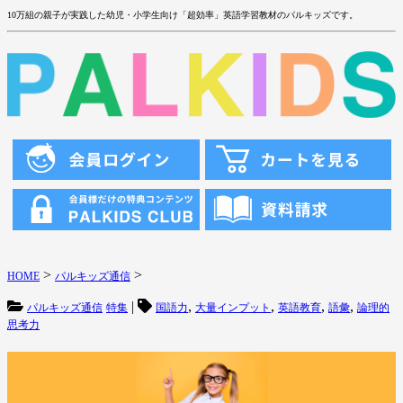
10万組の親子が実践した幼児・小学生向け「超効率」英語学習教材のパルキッズです。
>
>
HOME
パルキッズ通信
|
,
,
,
,
パルキッズ通信
特集
国語力
大量インプット
英語教育
語彙
論理的
思考力