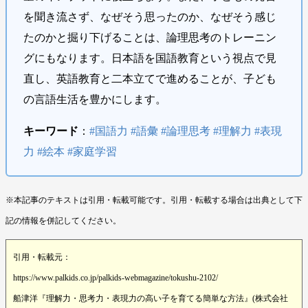
を聞き流さず、なぜそう思ったのか、なぜそう感じ
たのかと掘り下げることは、論理思考のトレーニン
グにもなります。日本語を国語教育という視点で見
直し、英語教育と二本立てで進めることが、子ども
の言語生活を豊かにします。
キーワード
：
#国語力 #語彙 #論理思考 #理解力 #表現
力 #絵本 #家庭学習
※本記事のテキストは引用・転載可能です。引用・転載する場合は出典として下
記の情報を併記してください。
引用・転載元：
https://www.palkids.co.jp/palkids-webmagazine/tokushu-2102/
船津洋『理解力・思考力・表現力の高い子を育てる簡単な方法』(株式会社