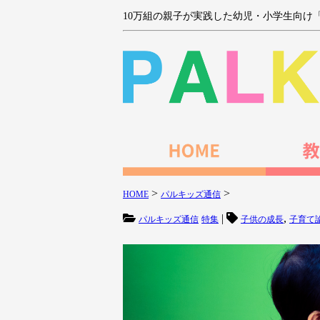
10万組の親子が実践した幼児・小学生向け
>
>
HOME
パルキッズ通信
|
,
パルキッズ通信
特集
子供の成長
子育て