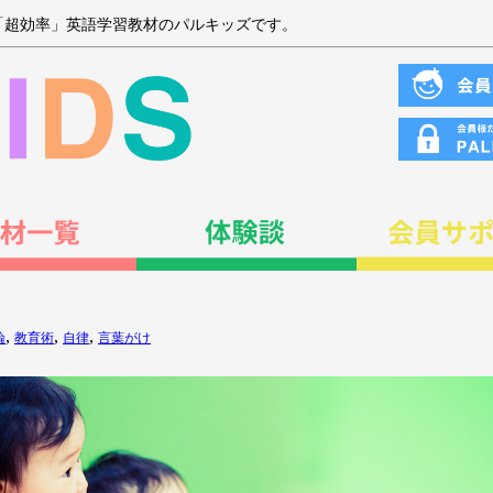
「超効率」英語学習教材のパルキッズです。
,
,
,
論
教育術
自律
言葉がけ