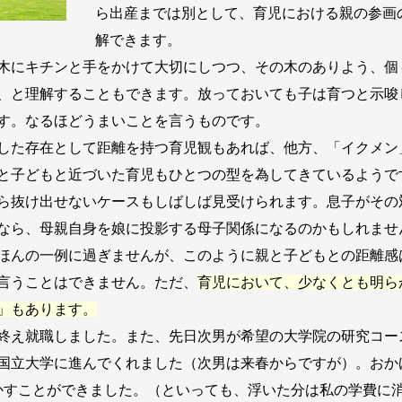
ら出産までは別として、育児における親の参画
解できます。
木にキチンと手をかけて大切にしつつ、その木のありよう、個
、と理解することもできます。放っておいても子は育つと示唆
す。なるほどうまいことを言うものです。
した存在として距離を持つ育児観もあれば、他方、「イクメン
と子どもと近づいた育児もひとつの型を為してきているようで
ら抜け出せないケースもしばしば見受けられます。息子がその
なら、母親自身を娘に投影する母子関係になるのかもしれませ
ほんの一例に過ぎませんが、このように親と子どもとの距離感
言うことはできません。ただ、
育児において、少なくとも明ら
」もあります。
終え就職しました。また、先日次男が希望の大学院の研究コー
国立大学に進んでくれました（次男は来春からですが）。おか
浮かすことができました。（といっても、浮いた分は私の学費に