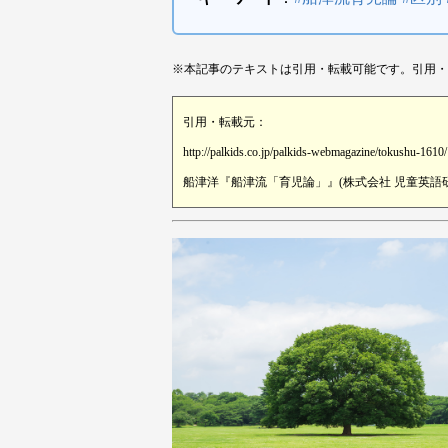
※本記事のテキストは引用・転載可能です。引用・
引用・転載元：
http://palkids.co.jp/palkids-webmagazine/tokushu-1610/
船津洋『船津流「育児論」』(株式会社 児童英語研究