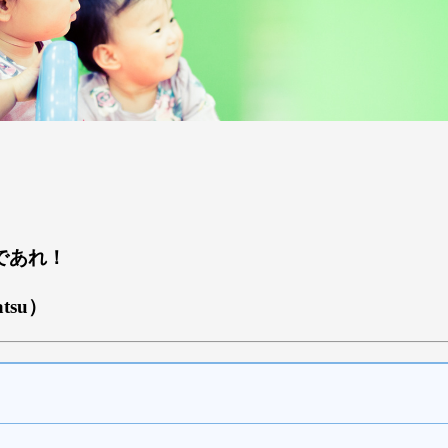
」
であれ！
atsu）