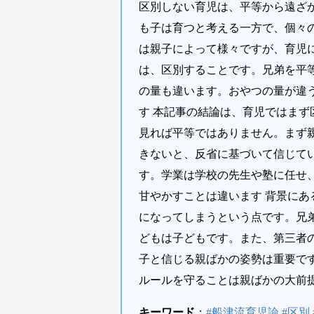
区別しない育児は、平等から遠ざ
も子は育つと考える一方で、個々
は親子によって様々ですが、育児
は、区別することです。兄弟を平
の量も違います。おやつの量が違
す 本記事の結論は、育児ではま
見れば平等ではありません。まず
きないと、反省に基づいて信じて
す。学業は学校の先生や塾に任せ
甘やかすことは違います 背景に
になってしまうという点です。兄
どもは子どもです。また、第三者
子と信じる親ばかの姿勢は重要で
ルールを守ることは親ばかの大前
キーワード
：
#船津流育児論 #区別 