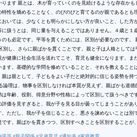
かります 親とは、木が育っていくのを見続けるような存在かも
の特性を矯めることなく、のびのびと育てるのが親であるとも
においては、少なくとも明らかにしない方が良いこと、した方
等に扱うとは、同じ量を与えることではありません。４歳と１
うのも必定です。平等を貫くためには、区別が必要なのです。 
ず区別し、さらに親ばかを貫くことです。親と子は人格としては
親が健康に社会生活を送れてこそ、育児も健全になります。ま
います。基礎的な学問を修めていることと、それを教えること
、親は親として、子どもをよい子だと絶対的に信じる姿勢を持つ
ある論理は、物事を区別しなければ本質が見えず、親ばかも道徳
弟は年齢、役割、得意分野や性格によって区別して扱うべきで
の評価を見すぎると、我が子を見る目が曇ってしまうことがあ
す。ただし、我が子を信じることと、悪さを諫めないことは別
提です。親ばかを貫きつつ、区別すべきことを区別することが
#平等 #親子関係 #兄弟育児 #通知表 #家庭教育