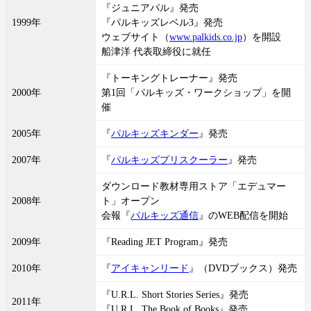
『ジュニアパル』発売
1999年
『パルキッズレベル3』発売
ウェブサイト（
www.palkids.co.jp
）を開設
船津洋 代表取締役に就任
『トーキングトレーナー』発売
2000年
第1回「パルキッズ・ワークショップ」を開
催
2005年
『
パルキッズキンダー
』発売
2007年
『
パルキッズプリスクーラー
』発売
ダウンロード教材専用ストア「エデュマー
2008年
ト」オープン
会報『
パルキッズ通信
』のWEB配信を開始
2009年
『Reading JET Program』発売
2010年
『
アイキャンリード
』（DVDブックス）発売
『U.R.L. Short Stories Series』発売
2011年
『U.R.L. The Book of Books』発売