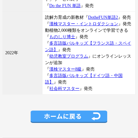
『
Do the FUN 単語
』発売
読解力育成の新教材『
DotheFUN単語2
』発売
『
漢検マスター・イントロダクション
』発売
動植物2,000種類をオンラインで学習できる
『
ものしり博士
』発売
『
多言語版パルキッズ【フランス語・スペイ
ン語】
』発売
2022年
『
幼児教室プログラム
』にオンラインレッス
ンが追加
『
漢検マスター8級
』発売
『
多言語版パルキッズ【ドイツ語・中国
語】
』発売
『
社会科マスター
』発売