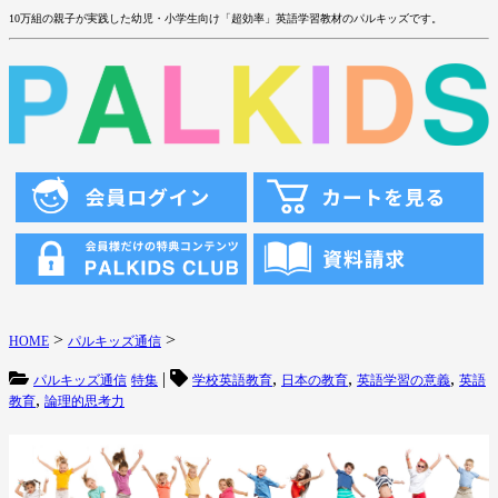
10万組の親子が実践した幼児・小学生向け「超効率」英語学習教材のパルキッズです。
>
>
HOME
パルキッズ通信
|
,
,
,
パルキッズ通信
特集
学校英語教育
日本の教育
英語学習の意義
英語
,
教育
論理的思考力