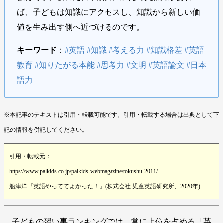
ば、子どもは知識にアクセスし、知識から新しい価
値を生み出す側へ近づけるのです。
キーワード
：
#英語 #知識 #考える力 #知識格差 #英語
教育 #知りたがる本能 #思考力 #文明 #英語論文 #日本
語力
※本記事のテキストは引用・転載可能です。引用・転載する場合は出典として下
記の情報を併記してください。
引用・転載元：
https://www.palkids.co.jp/palkids-webmagazine/tokushu-2011/
船津洋『英語やっててよかった！』(株式会社 児童英語研究所、2020年)
子どもの習い事ランキングでは、常に上位を占める「英