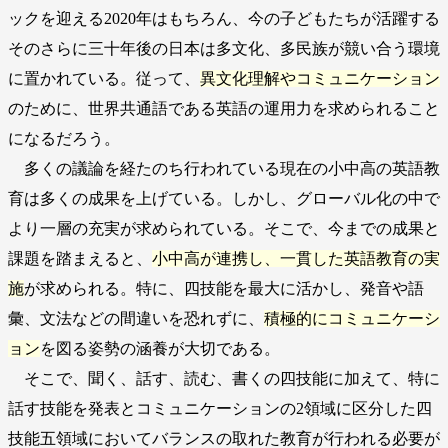
ックを迎える2020年はもちろん、今の子どもたちが活躍する
そのさらに三十年後の日本は多文化、多民族が競い合う環境
に置かれている。従って、
異文化理解やコミュニケーション
のために、世界共通語である英語の運用力を求められること
になるだろう。
多くの議論を経たのち行われている現在の小中高の英語教
育は多くの成果を上げている。しかし、グローバル化の中で
より一層の充実が求められている。そこで、今までの成果と
課題を踏まえると、
小中高が連携し、一貫した英語教育の実
施
が求められる。特に、四技能を最大に活かし、発音や語
彙、文法などの間違いを恐れずに、
積極的にコミュニケーシ
ョン
を図る姿勢の涵養が大切である。
そこで、聞く、話す、読む、書くの四技能に加えて、特に
話す技能を発表とコミュニケーションの2領域に区分した四
技能五領域においてバランスの取れた教育が行われる必要が