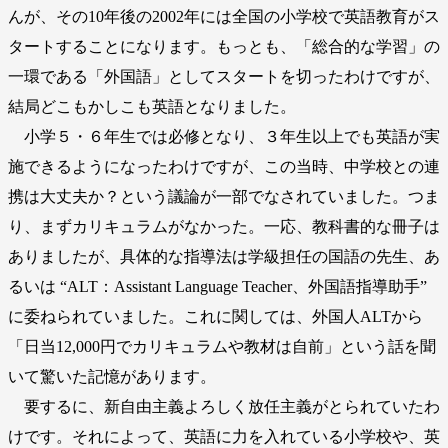
んが、その10年後の2002年には全国の小学校で英語教育がス
タートすることになります。もっとも、「総合的な学習」の
一環である「外国語」としてスタートを切ったわけですが、
結局どこもかしこも英語となりました。
小学５・６年生では必修となり、３年生以上でも英語が実
施できるようになったわけですが、この当時、中学校との連
携は大丈夫か？という議論が一部でなされていました。つま
り、まずカリキュラムがなかった。一応、教科書的な冊子は
ありましたが、具体的な指導法は学級担任の国語の先生、あ
るいは “ALT：Assistant Language Teacher、外国語指導助手”
に委ねられていました。これに関しては、外国人ALTから
「日当12,000円でカリキュラムや教材は自前」という話を聞
いて驚いた記憶があります。
要するに、新自由主義よろしく放任主義がとられていたわ
けです。それによって、英語に力を入れている小学校や、英