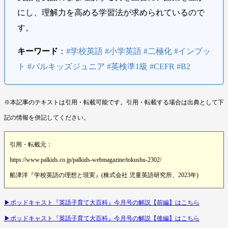
にし、理解力を高める学習法が求められているので
す。
キーワード
：
#学校英語 #小学英語 #二極化 #インプッ
ト #パルキッズジュニア #英検準1級 #CEFR #B2
※本記事のテキストは引用・転載可能です。引用・転載する場合は出典として下
記の情報を併記してください。
引用・転載元：
https://www.palkids.co.jp/palkids-webmagazine/tokushu-2302/
船津洋『学校英語の理想と現実』(株式会社 児童英語研究所、2023年)
▶︎ポッドキャスト『英語子育て大百科』今月号の解説【前編】はこちら
▶︎ポッドキャスト『英語子育て大百科』今月号の解説【後編】はこちら