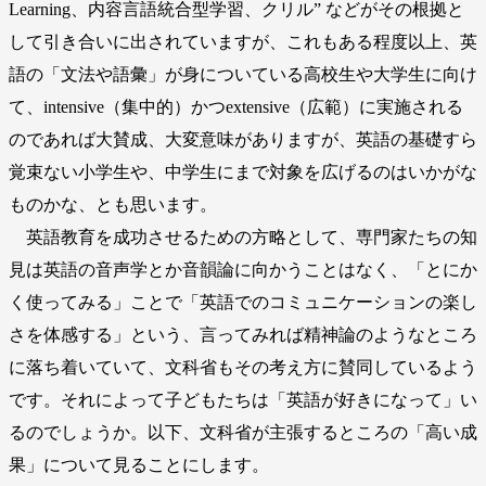
Learning、内容言語統合型学習、クリル” などがその根拠と
して引き合いに出されていますが、これもある程度以上、英
語の「文法や語彙」が身についている高校生や大学生に向け
て、intensive（集中的）かつextensive（広範）に実施される
のであれば大賛成、大変意味がありますが、英語の基礎すら
覚束ない小学生や、中学生にまで対象を広げるのはいかがな
ものかな、とも思います。
英語教育を成功させるための方略として、専門家たちの知
見は英語の音声学とか音韻論に向かうことはなく、「とにか
く使ってみる」ことで「英語でのコミュニケーションの楽し
さを体感する」という、言ってみれば精神論のようなところ
に落ち着いていて、文科省もその考え方に賛同しているよう
です。それによって子どもたちは「英語が好きになって」い
るのでしょうか。以下、文科省が主張するところの「高い成
果」について見ることにします。