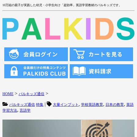
10万組の親子が実践した幼児・小学生向け「超効率」英語学習教材のパルキッズです。
>
>
HOME
パルキッズ通信
|
,
,
,
パルキッズ通信
特集
大量インプット
学校英語教育
日本の教育
英語
,
学習方法
言語学