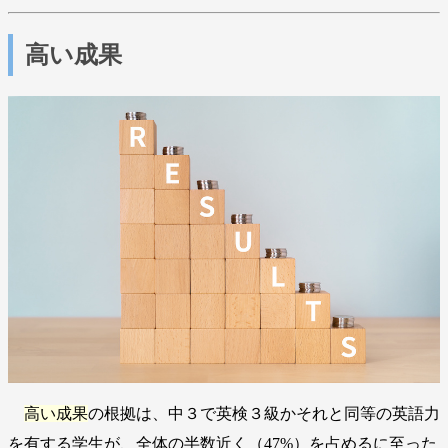
高い成果
高い成果
の根拠は、中３で英検３級かそれと同等の英語力
を有する学生が、全体の半数近く（47%）を占めるに至った