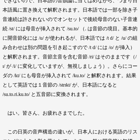
できないので、日本語の音韻論に当てはめながら、つまり日
本語風に置き換えて解釈されます。日本語では一部を除き子
音連続は許されないのでオンセットで後続母音のない子音連
続 /st/ には母音が挿入されて /su.to/ （. は音節の境目。基本的
に開音節化には /u/ が使われるが、日本語では /t d/ と /u/ の組
み合わせは別の問題を引き起こすので /t d/ には /o/ が挿入）
と解釈されます。音節主音を含む音節 /ri/ はそのままです（/
ɪ/ が /i/ に変化していますが、無視しましょう）。さらにコー
ダの /kt/ にも母音が挿入されて /ku.to/ と解釈されます。結果
として英語では１音節の /strɪkt/ が、日本語になると
/su.to.ri.ku.to/ と五音節に変換されます。
はい。皆さん、お疲れさまでした。
この日英の音声構造の違いが、日本人における英語のリス