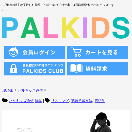
10万組の親子が実践した幼児・小学生向け「超効率」英語学習教材のパルキッズです。
>
>
HOME
パルキッズ通信
|
,
,
パルキッズ通信
特集
リスニング
英語学習方法
言語学