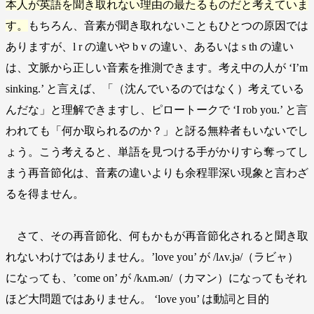
本人が英語を聞き取れない理由の最たるものだと考えていま
す。
もちろん、音素が聞き取れないこともひとつの原因では
ありますが、l r の違いや b v の違い、あるいは s th の違い
は、文脈から正しい音素を推測できます。考え中の人が ‘I’m
sinking.’ と言えば、「（沈んでいるのではなく）考えている
んだな」と理解できますし、ピロートークで ‘I rob you.’ と言
われても「何か取られるのか？」と訝る無粋者もいないでし
ょう。こう考えると、単語を見つける手がかりすら奪ってし
まう再音節化は、音素の違いよりも余程罪深い現象と言わざ
るを得ません。
さて、その再音節化、何もかもが再音節化されると聞き取
れないわけではありません。’love you’ が /lʌv.jə/（ラビャ）
になっても、’come on’ が /kʌm.ən/（カマン）になってもそれ
ほど大問題ではありません。 ‘love you’ は動詞と目的