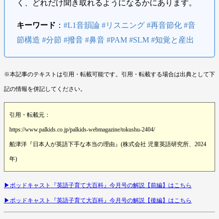
く、どれだけ聞き取れるようになるかにあります。
キーワード
：
#L1音韻論 #リスニング #再音節化 #音
節構造 #分節 #撥音 #鼻音 #PAM #SLM #知覚と産出
※本記事のテキストは引用・転載可能です。引用・転載する場合は出典として下
記の情報を併記してください。
引用・転載元：
https://www.palkids.co.jp/palkids-webmagazine/tokushu-2404/
船津洋『日本人が英語下手な本当の理由』(株式会社 児童英語研究所、2024
年)
▶︎ポッドキャスト『英語子育て大百科』今月号の解説【前編】はこちら
▶︎ポッドキャスト『英語子育て大百科』今月号の解説【後編】はこちら