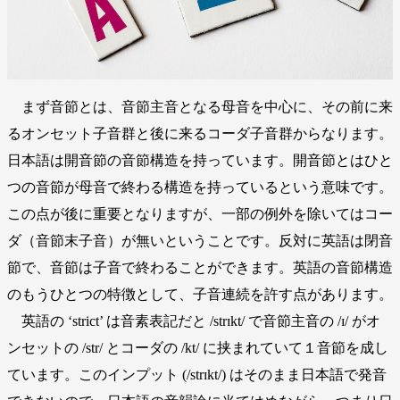
まず音節とは、音節主音となる母音を中心に、その前に来
るオンセット子音群と後に来るコーダ子音群からなります。
日本語は開音節の音節構造を持っています。開音節とはひと
つの音節が母音で終わる構造を持っているという意味です。
この点が後に重要となりますが、一部の例外を除いてはコー
ダ（音節末子音）が無いということです。反対に英語は閉音
節で、音節は子音で終わることができます。英語の音節構造
のもうひとつの特徴として、子音連続を許す点があります。
英語の ‘strict’ は音素表記だと /strɪkt/ で音節主音の /ɪ/ がオ
ンセットの /str/ とコーダの /kt/ に挟まれていて１音節を成し
ています。このインプット (/strɪkt/) はそのまま日本語で発音