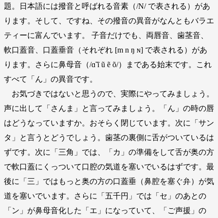
題。日本語には撥音と呼ばれる音素（/N/ で表される）があ
ります。そして、ですね、その撥音の異音がなんともバラエ
ティーに富んでいます。 子音だけでも、両唇音、歯茎音、
軟口蓋音、口蓋垂音（それぞれ [m n ŋ ɴ] で表される）があ
ります。さらに鼻母音（/ɑ̃ ĩ ũ ẽ õ/）まである始末です。これ
すべて「ん」の異音です。
お気づきではないと思うので、実際にやってみましょう。
声に出して「さんま」と言ってみましょう。「ん」の時の唇
はどうなっていますか。おそらく閉じています。次に「サン
タ」と言うとどうでしょう。歯茎の裏側に舌がついているは
ずです。次に「三角」では、「カ」の準備をして舌が奥の方
で軟口蓋にくっついて口腔の気道を塞いでいるはずです。最
後に「三」ではもっと奥の方の口蓋垂（鼻腔を塞ぐ弁）が気
道を塞いでいます。さらに「五千円」では「セ」のあとの
「ン」が鼻母音化した「エ」になっていて、「ご声援」の