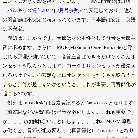
ニングに大きく影を落としています。一般に開音節は無標
（
パルキッズ通信2024年2月号参照
）で安定しており、他方
の閉音節は不安定と考えられています。日本語は安定、英語
は不安定。
問題はここからです。音節はその本性として母音を音節主
音に求めます。さらに、MOP (Maximum Onset Principle)と呼
ばれる原理が働いていて、音節主音はできるだけたくさんオ
ンセットを取ろうとします。コーダよりオンセットが優先さ
れるわけです。
不安定な上にオンセットをたくさん取ろうと
すると、何が起こるのかというと、これが重要、再音節化が
起こる
のです。
例えば ‘on a desk’ は音素表記すると /ən ə desk/ となります
（前置詞などの機能語は母音が弱化します。これも重要です
が、ここでは触れないことにします）。これにMOPの原理
が働くと、音節が組み変わり（再音節化） /ə.nə.desk/ となり