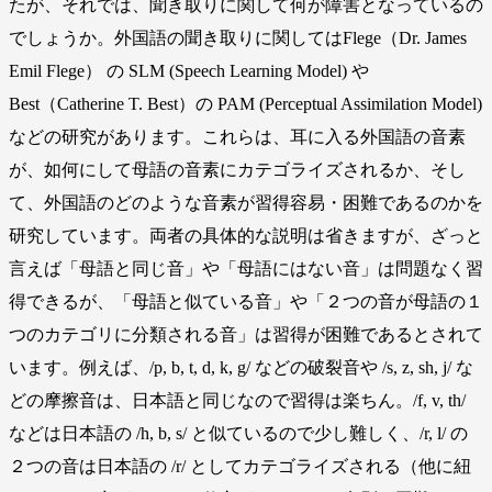
たが、それでは、聞き取りに関して何が障害となっているの
でしょうか。外国語の聞き取りに関してはFlege（Dr. James
Emil Flege） の SLM (Speech Learning Model) や
Best（Catherine T. Best）の PAM (Perceptual Assimilation Model)
などの研究があります。これらは、耳に入る外国語の音素
が、如何にして母語の音素にカテゴライズされるか、そし
て、外国語のどのような音素が習得容易・困難であるのかを
研究しています。両者の具体的な説明は省きますが、ざっと
言えば「母語と同じ音」や「母語にはない音」は問題なく習
得できるが、「母語と似ている音」や「２つの音が母語の１
つのカテゴリに分類される音」は習得が困難であるとされて
います。例えば、/p, b, t, d, k, g/ などの破裂音や /s, z, sh, j/ な
どの摩擦音は、日本語と同じなので習得は楽ちん。/f, v, th/
などは日本語の /h, b, s/ と似ているので少し難しく、/r, l/ の
２つの音は日本語の /r/ としてカテゴライズされる（他に紐