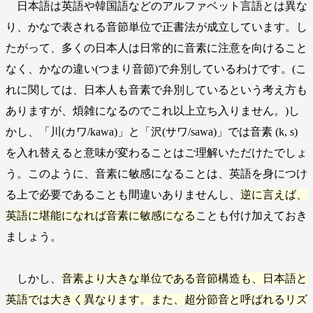
日本語は英語や韓国語などのアルファベット言語とは異な
り、かなで表される音節単位で正書法が成立しています。し
たがって、多くの日本人は日常的に音素に注意を向けること
なく、かなの違い(つまり音節)で弁別しているわけです。(こ
れに関しては、日本人も音素で弁別しているという考え方も
ありますが、煩雑になるのでこれ以上立ち入りません。)し
かし、「川(カワ/kawa)」と「沢(サワ/sawa)」では音素 (k, s)
を入れ替えると意味が変わることはご理解いただけたでしょ
う。このように、音素に敏感になることは、英語を身につけ
る上で必要であることも間違いありませんし、
逆に言えば、
英語に堪能になれば音素に敏感になる
ことも付け加えておき
ましょう。
しかし、
音素より大きな単位である音節構造も、日本語と
英語では大きく異なります。また、超分節音と呼ばれるリズ