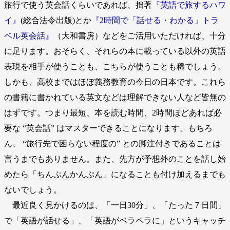
旅行で使う英会話くらいであれば、拙著
『英語で旅するハワ
イ』
(総合法令出版)とか
『2時間で「話せる・わかる」トラ
ベル英会話』
（大和書房）などをご活用いただければ、十分
に足ります。おそらく、それらの本に載っている以外の英語
表現を相手が使うことも、こちらが使うことも稀でしょう。
しかも、高校まではほぼ義務教育の今日の日本です。これら
の書籍に書かれている英文などは理解できない人など皆無の
はずです。つまり最短、本を読む時間、2時間ほどあれば必
要な “英会話” はマスターできることになります。もちろ
ん、 “旅行先で困らない程度の” との脚注付きであることは
言うまでもありません。また、先方が予想外のことを話し始
めたら「ちんぷんかんぷん」になることも付け加えるまでも
ないでしょう。
最近良く見かけるのは、「一日30分」、「たった７日間」
で「英語が話せる」、「英語がペラペラに」というキャッチ