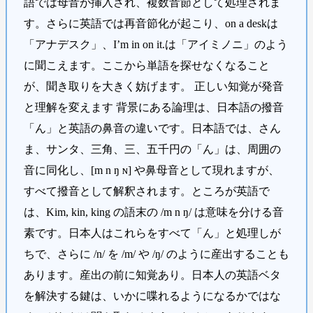
語では母音が挿入され、複数音節として処理されま
す。さらに英語では再音節化が起こり、on a deskは
「アナデスク」、I’m in on it.は「アイミノニ」のよう
に聞こえます。ここから単語を探せなくなること
が、聞き取りを大きく妨げます。 正しい知覚が発音
と理解を変えます 背景にある論理は、日本語の撥音
「ん」と英語の鼻音の違いです。日本語では、さん
ま、サンタ、三角、三、五千円の「ん」は、周囲の
音に同化し、[m n ŋ ɴ] や鼻母音として現れますが、
すべて撥音として解釈されます。ところが英語で
は、Kim, kin, king の語末の /m n ŋ/ は意味を分ける音
素です。日本人はこれらをすべて「ん」と処理しが
ちで、さらに /n/ を /m/ や /ŋ/ のように産出することも
あります。産出の前に知覚あり。日本人の英語ベタ
を解決する鍵は、いかに喋れるようになるかではな