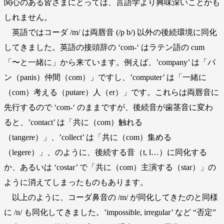
関心のある皆さまにとっては、言語学より興味深いことかも
しれません。
英語ではコーダ /m/ は両唇音 (/p b/) 以外の後続環境に同化
してきました。英語の接頭辞の ‘com-‘ はラテン語の cum
「〜と一緒に」から来ています。例えば、’company’ は「パ
ン（panis）仲間（com）」ですし、’computer’ は「一緒に
（com）考える（putare）人（er）」です。これらは両唇音に
先行するので ‘com-‘ のままですが、後続音が歯茎音に変わ
ると、’contact’ は「共に（com）触れる
（tangere）」、’collect’ は「共に（com）集める
（legere）」、のように、後続する音（t, l…）に同化する
か、あるいは ‘costar’ で「共に（com）主演する（star）」の
ように消えてしまったものもあります。
以上のように、コーダ鼻音の /m/ が同化してきたのと同様
に /n/ も同化してきました。’impossible, irregular’ など “否定”