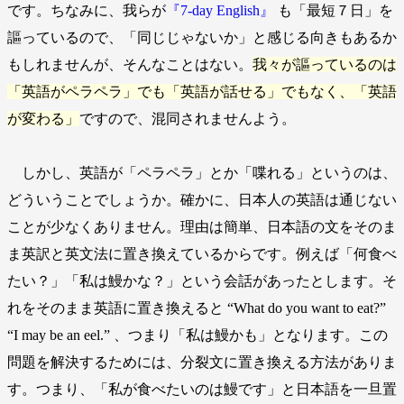
です。ちなみに、我らが
『7-day English』
も「最短７日」を
謳っているので、「同じじゃないか」と感じる向きもあるか
もしれませんが、そんなことはない。
我々が謳っているのは
「英語がペラペラ」でも「英語が話せる」でもなく、「英語
が変わる」
ですので、混同されませんよう。
しかし、英語が「ペラペラ」とか「喋れる」というのは、
どういうことでしょうか。確かに、日本人の英語は通じない
ことが少なくありません。理由は簡単、日本語の文をそのま
ま英訳と英文法に置き換えているからです。例えば「何食べ
たい？」「私は鰻かな？」という会話があったとします。そ
れをそのまま英語に置き換えると “What do you want to eat?”
“I may be an eel.” 、つまり「私は鰻かも」となります。この
問題を解決するためには、分裂文に置き換える方法がありま
す。つまり、「私が食べたいのは鰻です」と日本語を一旦置