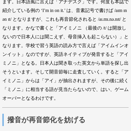
ます。日本語風に言えば「アナデスク」です。何度も本誌で
紹介している例の ‘I’m in on it.’ は、音素記号で書けば /aɪm ɪn
ən ɪt/ となりますが、これも再音節化されると /aɪ.mɪ.nə.nɪt/ と
なります。かなで書くと「アイミノニ （最後の /t/ は開放し
ないので日本人には聞こえず、母音挿入も起こらない）」と
なります。学校で習う英語の読み方で言えば「アイムインオ
ンイット」なのですが、英語ネイティブが発音すると「アイ
ミノニ」となる。日本人は聞き取った英文から単語を探し出
そうといます。そして開音節毎に走査していく。すると「ア
イミノニ」からは「アイ」が抽出されますが、その後に続く
「ミノニ」に相当する語が見当たらないので、はい、ゲーム
オーバーとなるわけです。
撥音が再音節化を妨げる