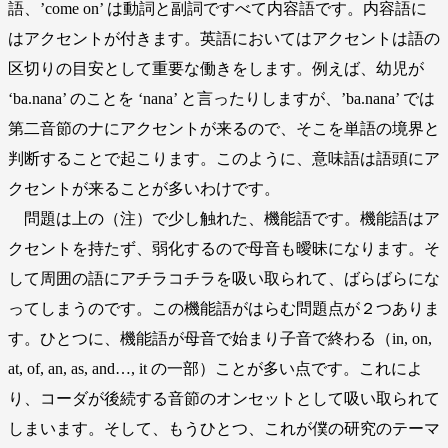
語、’come on’ は動詞と副詞ですべて内容語です。内容語に
はアクセントが付きます。英語においてはアクセントは語の
区切りの目安として重要な働きをします。例えば、幼児が
‘ba.nana’ のことを ‘nana’ と言ったりしますが、’ba.nana’ では
第二音節のナにアクセントが来るので、そこを単語の境界と
判断することで起こります。このように、意味語は語頭にア
クセントが来ることが多いわけです。
問題は上の（注）で少し触れた、機能語です。機能語はア
クセントを持たず、弱化するので母音も曖昧になります。そ
して周囲の語にアチラコチラを吸い取られて、ばらばらにな
ってしまうのです。この機能語がはらむ問題点が２つありま
す。ひとつに、機能語が母音で始まり子音で終わる（in, on,
at, of, an, as, and…, it の一部）ことが多い点です。これによ
り、コーダが後続する音節のオンセットとして吸い取られて
しまいます。そして、もうひとつ、これが僕の研究のテーマ