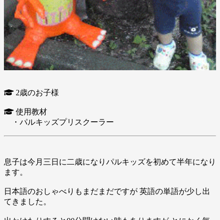
2歳のお子様
使用教材
・パルキッズプリスクーラー
息子は今月三日に二歳になりパルキッズを初めて半年になり
ます。
日本語のおしゃべりもまだまだですが 英語の単語が少し出
てきました。