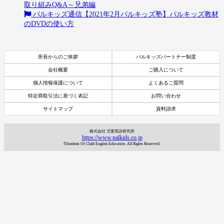
取り組みQ&A～兄弟編
パルキッズ通信【2021年2月パルキッズ塾】パルキッズ教材
のDVDの使い方
所長からのご挨拶
パルキッズパートナー制度
会社概要
ご購入について
個人情報保護について
よくあるご質問
特定商取引法に基づく表記
お問い合わせ
サイトマップ
資料請求
株式会社 児童英語研究所
https://www.palkids.co.jp
©Institute Of Child English Education. All Rights Reserved.