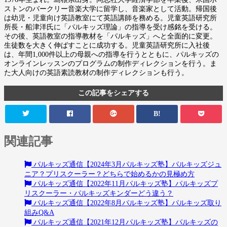
ストンのバークリー音楽大学に留学し、音楽家として活動。帰国後
は幼児・児童向け英語教室にて英語講師を務める。児童英語研究所
所長・船津洋氏に「パルキッズ理論」の指導を受け感銘を受ける。
その後、英語教室の指導教材を「パルキッズ」へと全面的に変更。
生徒数を大きく伸ばすことに成功する。児童英語研究所に入社後
は、年間1,000件以上の母親への指導を行うとともに、パルキッズの
オンラインレッスンのプログラムの制作ディレクションを行う。ま
た大人向けの英語素読教材の制作ディレクションも行う。
この記事をシェアする
B!
関連記事
パルキッズ通信【2024年3月パルキッズ塾】パルキッズジュ
ニア？プリスクーラー？どちらで始めるかの見極め方
パルキッズ通信【2022年11月パルキッズ塾】パルキッズプ
リスクーラー・パルキッズキンダーどう違う？
パルキッズ通信【2022年8月パルキッズ塾】パルキッズ取り
組みQ&A
パルキッズ通信【2021年12月パルキッズ塾】パルキッズの