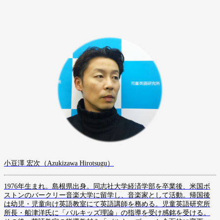
小豆澤 宏次（Azukizawa Hirotsugu）
1976年生まれ。島根県出身。同志社大学経済学部を卒業後、米国ボ
ストンのバークリー音楽大学に留学し、音楽家として活動。帰国後
は幼児・児童向け英語教室にて英語講師を務める。児童英語研究所
所長・船津洋氏に「パルキッズ理論」の指導を受け感銘を受ける。