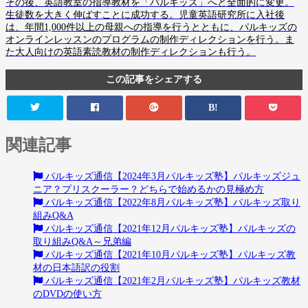
その後、英語教室の指導教材を「パルキッズ」へと全面的に変更。
生徒数を大きく伸ばすことに成功する。児童英語研究所に入社後
は、年間1,000件以上の母親への指導を行うとともに、パルキッズの
オンラインレッスンのプログラムの制作ディレクションを行う。ま
た大人向けの英語素読教材の制作ディレクションも行う。
この記事をシェアする
B!
関連記事
パルキッズ通信【2024年3月パルキッズ塾】パルキッズジュ
ニア？プリスクーラー？どちらで始めるかの見極め方
パルキッズ通信【2022年8月パルキッズ塾】パルキッズ取り
組みQ&A
パルキッズ通信【2021年12月パルキッズ塾】パルキッズの
取り組みQ&A～兄弟編
パルキッズ通信【2021年10月パルキッズ塾】パルキッズ教
材の日本語訳の役割
パルキッズ通信【2021年2月パルキッズ塾】パルキッズ教材
のDVDの使い方