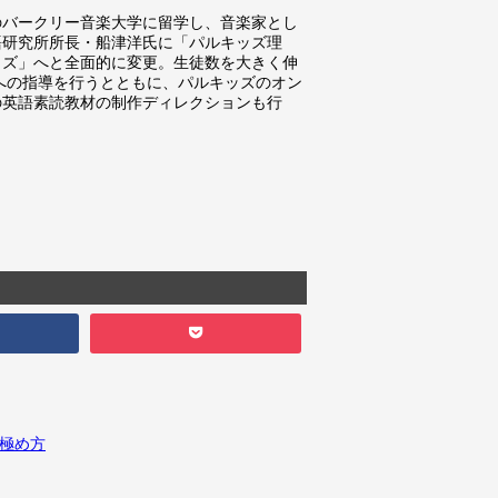
のバークリー音楽大学に留学し、音楽家とし
語研究所所長・船津洋氏に「パルキッズ理
ッズ」へと全面的に変更。生徒数を大きく伸
親への指導を行うとともに、パルキッズのオン
の英語素読教材の制作ディレクションも行
見極め方