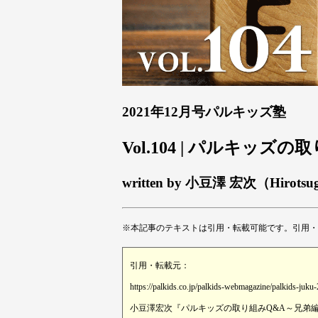
2021年12月号パルキッズ塾
Vol.104 | パルキッズ
written by 小豆澤 宏次（Hirotsu
※本記事のテキストは引用・転載可能です。引用・
引用・転載元：
https://palkids.co.jp/palkids-webmagazine/palkids-juku
小豆澤宏次『パルキッズの取り組みQ&A～兄弟編』