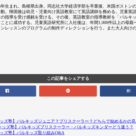
976年生まれ。島根県出身。同志社大学経済学部を卒業後、米国ボストン
活動。帰国後は幼児・児童向け英語教室にて英語講師を務める。児童英
」の指導を受け感銘を受ける。その後、英語教室の指導教材を「パルキ
すことに成功する。児童英語研究所に入社後は、年間1,000件以上の母
インレッスンのプログラムの制作ディレクションを行う。また大人向け
。
この記事をシェアする
B!
ルキッズ塾】パルキッズジュニア？プリスクーラー？どちらで始めるかの
パルキッズ塾】パルキッズプリスクーラー・パルキッズキンダーどう違う？
キッズ塾】パルキッズ取り組みQ&A