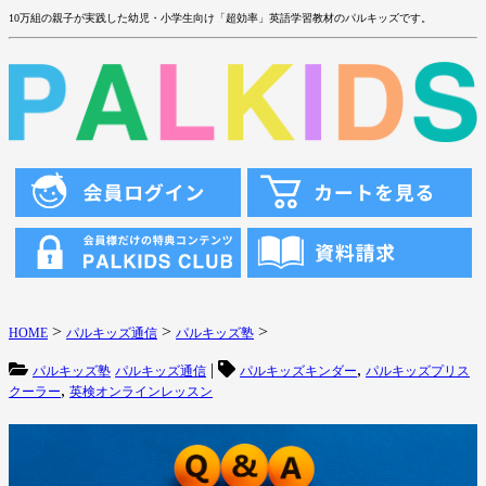
10万組の親子が実践した幼児・小学生向け「超効率」英語学習教材のパルキッズです。
>
>
>
HOME
パルキッズ通信
パルキッズ塾
|
,
パルキッズ塾
パルキッズ通信
パルキッズキンダー
パルキッズプリス
,
クーラー
英検オンラインレッスン