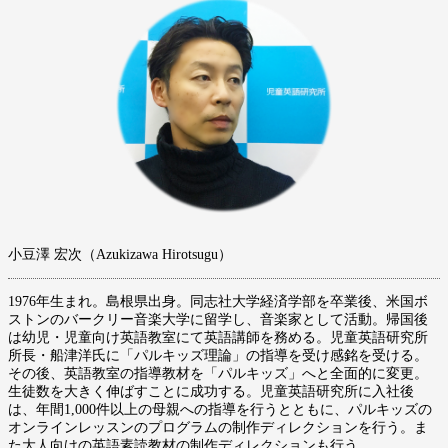
小豆澤 宏次（Azukizawa Hirotsugu）
1976年生まれ。島根県出身。同志社大学経済学部を卒業後、米国ボ
ストンのバークリー音楽大学に留学し、音楽家として活動。帰国後
は幼児・児童向け英語教室にて英語講師を務める。児童英語研究所
所長・船津洋氏に「パルキッズ理論」の指導を受け感銘を受ける。
その後、英語教室の指導教材を「パルキッズ」へと全面的に変更。
生徒数を大きく伸ばすことに成功する。児童英語研究所に入社後
は、年間1,000件以上の母親への指導を行うとともに、パルキッズの
オンラインレッスンのプログラムの制作ディレクションを行う。ま
た大人向けの英語素読教材の制作ディレクションも行う。