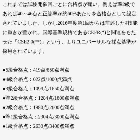
これまでは試験開催回ごとに合格点が違い、例えば準2級で
あれば40～46点と正答率が約60%あたりを合格点として設定
されていました。しかし2016年度第1回からは前述した4技能
に重きが置かれ、国際基準規格であるCEFR(*)と関連をもた
せた「CSE2.0(**)」という、よりユニバーサルな採点基準が
採用されています。
●5級合格点：419点/850点満点
●4級合格点：622点/1000点満点
●3級合格点：1099点/1650点満点
●準2級合格点：1284点/1800点満点
●2級合格点：1980点/2600点満点
●準1級合格点：2304点/3000点満点
●1級合格点：2630点/3400点満点