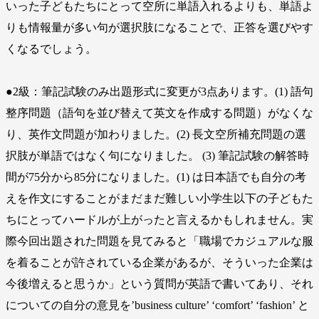
いった子どもたちにとって空所に単語入れるよりも、単語よ
りも情報量が多い句が選択肢になることで、正答を選びやす
くなるでしょう。
●2級：筆記試験のみ出題形式に変更が3点あります。(1) 語句
整序問題（語句を並び替えて英文を作成する問題）がなくな
り、英作文問題が加わりました。(2) 長文空所補充問題の選
択肢が単語ではなく句になりました。 (3) 筆記試験の解答時
間が75分から85分になりました。(1) は日本語でも自分の考
えを作文にすることがまだまだ難しい小学生以下の子どもた
ちにとってハードルが上がったと言えるかもしれません。実
際今回出題された問題を見てみると「職場でカジュアルな服
を着ることが許されている企業があるが、そういった企業は
今後増えると思うか」という質問が英語で書いてあり、それ
についての自分の意見を’business culture’ ‘comfort’ ‘fashion’ と