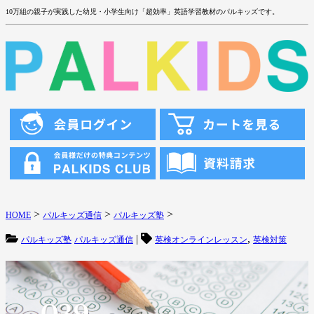
10万組の親子が実践した幼児・小学生向け「超効率」英語学習教材のパルキッズです。
>
>
>
HOME
パルキッズ通信
パルキッズ塾
|
,
パルキッズ塾
パルキッズ通信
英検オンラインレッスン
英検対策