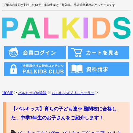
10万組の親子が実践した幼児・小学生向け「超効率」英語学習教材のパルキッズです。
>
>
>
HOME
パルキッズ体験談
パルキッズプリスクーラー
【パルキッズ】育ちの子ども達☆ 難関校に合格し
た、中学3年生のお子さんをご紹介します！
パルキッズキンダー
,
パルキッズジュニア
,
パルキ