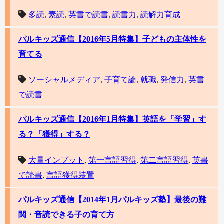
多読
,
素読
,
英書で読書
,
読書力
,
読解力育成
パルキッズ通信【2016年5月特集】子どもの主体性を
育てる
ソーシャルメディア
,
子育て論
,
就職
,
発信力
,
英書
で読書
パルキッズ通信【2016年1月特集】英語を「学習」す
る？「獲得」する？
大量インプット
,
第一言語習得
,
第二言語習得
,
英書
で読書
,
言語獲得装置
パルキッズ通信【2014年1月パルキッズ塾】最後の難
関・音読できる子の育て方