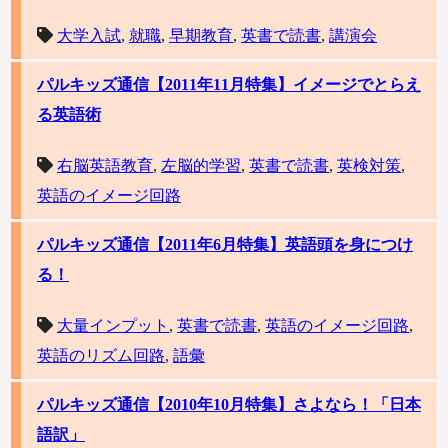
大学入試
,
就職
,
早期教育
,
英書で読書
,
講演会
パルキッズ通信【2011年11月特集】イメージでとらえ
る英語術
右脳英語教育
,
左脳的学習
,
英書で読書
,
英検対策
,
英語のイメージ回路
パルキッズ通信【2011年6月特集】英語頭を身につけ
る！
大量インプット
,
英書で読書
,
英語のイメージ回路
,
英語のリズム回路
,
語彙
パルキッズ通信【2010年10月特集】さよなら！「日本
語訳」