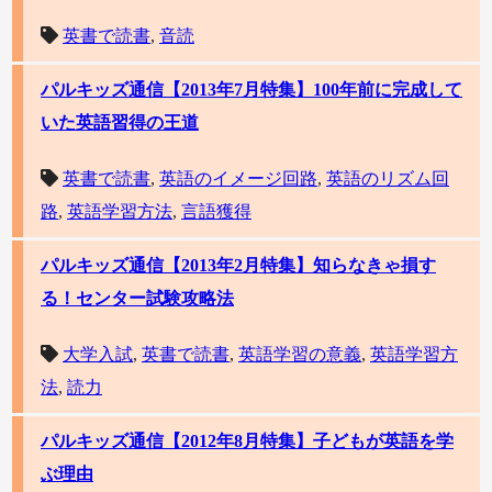
英書で読書
,
音読
パルキッズ通信【2013年7月特集】100年前に完成して
いた英語習得の王道
英書で読書
,
英語のイメージ回路
,
英語のリズム回
路
,
英語学習方法
,
言語獲得
パルキッズ通信【2013年2月特集】知らなきゃ損す
る！センター試験攻略法
大学入試
,
英書で読書
,
英語学習の意義
,
英語学習方
法
,
読力
パルキッズ通信【2012年8月特集】子どもが英語を学
ぶ理由