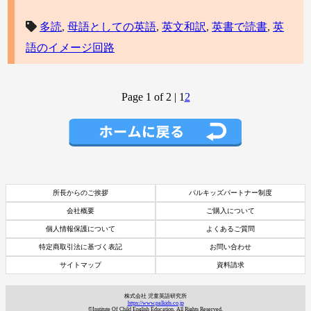
多読
,
母語としての英語
,
英文和訳
,
英書で読書
,
英
語のイメージ回路
Page 1 of 2
|
1
2
所長からのご挨拶
パルキッズパートナー制度
会社概要
ご購入について
個人情報保護について
よくあるご質問
特定商取引法に基づく表記
お問い合わせ
サイトマップ
資料請求
資料請求
7日間体験レッスン
株式会社 児童英語研究所
付き
https://www.palkids.co.jp
©Institute Of Child English Education. All Rights Reserved.