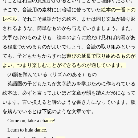
うことは相当の負担がかかるということをご理解ください。
そこで、音読用の素材には暗唱に使っていた
絵本の一番下の
レベル
、それこそ単語だけの絵本、または同じ文章が繰り返
されるような、簡単なものから与えていきましょう。また、
文字だけのものよりも、絵本のように絵だけ見れば内容があ
る程度つかめるものがよいでしょう。音読の取り組みといっ
ても、子どもたちからすれば
遊びの延長で取り組めるものが
よい、つまり楽しむことができるものが適しています。
(2)韻を踏んでいる（リズムのある）もの
英語圏の子どもたちが文字読みを学ぶために作られている
絵本は、必ずと言ってよいほど文章が韻を踏んだ形になって
います。言い換えると詩のような書き方になっています。韻
を踏んでいるとは下記のような文章です。
Come on, take a ch
ance
!
Learn to hula d
ance
.