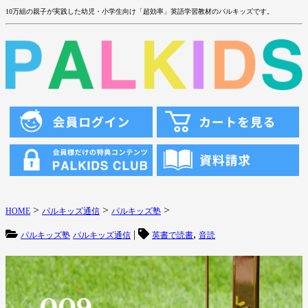
10万組の親子が実践した幼児・小学生向け「超効率」英語学習教材のパルキッズです。
>
>
>
HOME
パルキッズ通信
パルキッズ塾
|
,
パルキッズ塾
パルキッズ通信
英書で読書
音読