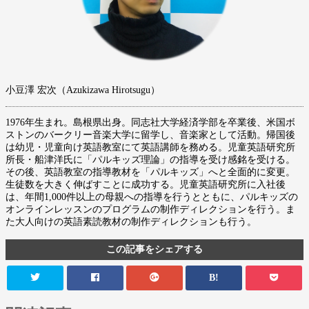
小豆澤 宏次（Azukizawa Hirotsugu）
1976年生まれ。島根県出身。同志社大学経済学部を卒業後、米国ボ
ストンのバークリー音楽大学に留学し、音楽家として活動。帰国後
は幼児・児童向け英語教室にて英語講師を務める。児童英語研究所
所長・船津洋氏に「パルキッズ理論」の指導を受け感銘を受ける。
その後、英語教室の指導教材を「パルキッズ」へと全面的に変更。
生徒数を大きく伸ばすことに成功する。児童英語研究所に入社後
は、年間1,000件以上の母親への指導を行うとともに、パルキッズの
オンラインレッスンのプログラムの制作ディレクションを行う。ま
た大人向けの英語素読教材の制作ディレクションも行う。
この記事をシェアする
B!