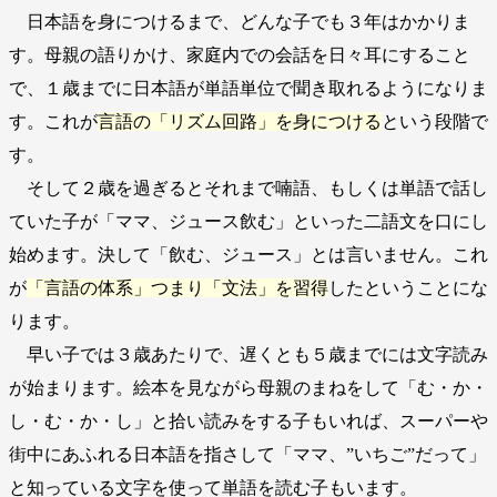
日本語を身につけるまで、どんな子でも３年はかかりま
す。母親の語りかけ、家庭内での会話を日々耳にすること
で、１歳までに日本語が単語単位で聞き取れるようになりま
す。これが
言語の「リズム回路」を身につける
という段階で
す。
そして２歳を過ぎるとそれまで喃語、もしくは単語で話し
ていた子が「ママ、ジュース飲む」といった二語文を口にし
始めます。決して「飲む、ジュース」とは言いません。これ
が
「言語の体系」つまり「文法」を習得
したということにな
ります。
早い子では３歳あたりで、遅くとも５歳までには文字読み
が始まります。絵本を見ながら母親のまねをして「む・か・
し・む・か・し」と拾い読みをする子もいれば、スーパーや
街中にあふれる日本語を指さして「ママ、”いちご”だって」
と知っている文字を使って単語を読む子もいます。