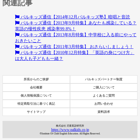
関連記事
パルキッズ通信【2014年12月パルキッズ塾】暗唱と音読
パルキッズ通信【2013年9月特集】あなたも感染している？
英語の慢性疾患 感染率99.8%！
パルキッズ通信【2013年8月特集】中学校に入る前にやって
おきたいこと
パルキッズ通信【2011年3月特集】 おさらいしましょう！
パルキッズ通信【2010年12月特集】「英語の身につけ方」
は大人も子どもも一緒？
所長からのご挨拶
パルキッズパートナー制度
会社概要
ご購入について
個人情報保護について
よくあるご質問
特定商取引法に基づく表記
お問い合わせ
サイトマップ
資料請求
資料請求
株式会社 児童英語研究所
7日間体験レッスン
https://www.palkids.co.jp
付き
©Institute Of Child English Education. All Rights Reserved.