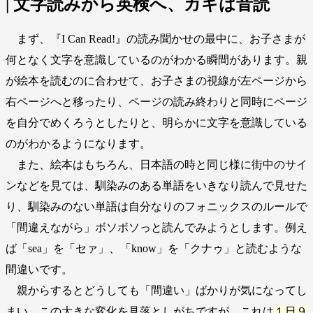
| 文字読みから英検へ、カギは音読
まず、『I Can Read!』の読み聞かせの最中に、お子さまが
何となく文字を意識しているのがわかる瞬間があります。親
が絵本を読むのに合わせて、お子さまの視線が左ページから
右ページへと移ったり、ページの読み終わりと同時にページ
を自分でめくろうとしたりと、明らかに文字を意識している
のがわかるようになります。
また、絵本はもちろん、日本語の時と同じ様に街中のサイ
ンなどを見ては、馴染みのある単語をいきなり読んで見せた
り、馴染みのない単語は自分なりのフォニックスのルールで
「間違えながら」ボソボソっと読んでみようとします。例え
ば「sea」を「セァ」、「know」を「クナゥ」と読むような
間違いです。
親からするとどうしても「間違い」ばかりが気になってし
まい、この大きな変化を見落としがちですが、これは
１日９