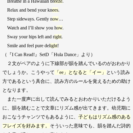
Breathe in a Hawaiian br
eeze
.
Relax and bend your kn
ees
.
Step sideways. Gently n
ow
…
Watch and I’ll show you h
ow
.
Sway your hips left and r
ight
.
Smile and feel pure del
ight
!
（『I Can Read!』SetD「Hula Dance」より）
２文がペアのように下線部が韻を踏んでいるのがおわかり
でしょうか。こうやって
「ee」となると「イー」
という読み
方であるという具合に、読み方のルールを覚えるための助け
となります。
また一度声に出して読んでみるとおわかりいただけるよう
に、韻を踏むことで文章にリズム感が出てきます。幼児期に
おこなうチャンツでもあるように、
子どもはリズム感のある
フレイズを好みます。
そういった意味でも、韻を踏んだ詩的