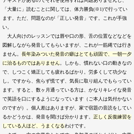
テキストがあるのでそれを使用すれば問題ありませんし、
「大量に」読むことに関しては、体力勝負(※1)で行ってい
ます。ただ、問題なのが「正しい発音」です。これが手強
い。
大人向けのレッスンでは唇や口の形、舌の位置などなどを
図解しながら発音してもらいますが、これが一筋縄では行き
ません。
長年染みついた発音の癖はとても頑固で、一朝一夕
に治るものではありません
。しかも、慣れない口の動きなの
で、しつこく矯正しても疲れるばかり。労多くして功少な
し。ですから、焦らず慌てず、気長に取り組んでもらってい
ます。すると、数ヶ月通っている方は、かなりキレイな発音
で英語を口にするようになっています（ご本人は気付かない
のですが）。個人差はありますが、家で宿題の音読をしてい
るかどうかは、発音を聞けば分かります。
正しく反復練習を
している人ほど、うまくなる
わけです。