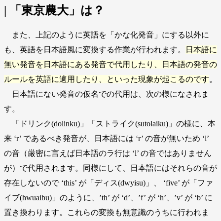
| 「東京農大」は？
また、上記のように英語を「かな化発音」にする以外に
も、英語を日本語風に変換する作業が行われます。
日本語に
無い発音を日本語にある発音で代用したり、日本語の発音の
ルールを英語に適用したり、といった現象が起こるのです
。
日本語にない発音の仮名での代用は、次の様になされま
す。
「ドリンク(dolinku)」「ストライク(sutolaiku)」の様に、本
来 ‘r’ であるべき発音が、日本語には ‘r’ の音が無いため ‘l’
の音（厳密に言えば日本語のラ行は ‘l’ の音ではありません
が）で代用されます。同様にして、日本語にはそれらの音が
存在しないので ‘this’ が「ディス(dwyisu)」、 ‘five’ が「ファ
イブ(hwuaibu)」のように、’th’ が ‘d’、’f’ が ‘h’、’v’ が ‘b’ に
置き換わります。これらの変換も無意識のうちに行われま