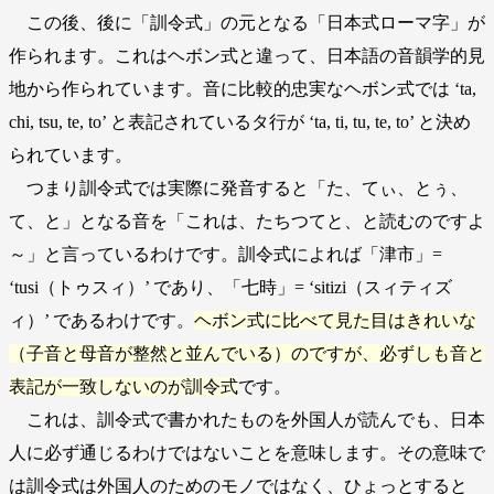
この後、後に「訓令式」の元となる「日本式ローマ字」が
作られます。これはヘボン式と違って、日本語の音韻学的見
地から作られています。音に比較的忠実なヘボン式では ‘ta,
chi, tsu, te, to’ と表記されているタ行が ‘ta, ti, tu, te, to’ と決め
られています。
つまり訓令式では実際に発音すると「た、てぃ、とぅ、
て、と」となる音を「これは、たちつてと、と読むのですよ
～」と言っているわけです。訓令式によれば「津市」=
‘tusi（トゥスィ）’ であり、「七時」= ‘sitizi（スィティズ
ィ）’ であるわけです。
ヘボン式に比べて見た目はきれいな
（子音と母音が整然と並んでいる）のですが、必ずしも音と
表記が一致しないのが訓令式
です。
これは、訓令式で書かれたものを外国人が読んでも、日本
人に必ず通じるわけではないことを意味します。その意味で
は訓令式は外国人のためのモノではなく、ひょっとすると