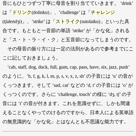
音にもひとつずつ丁寧に母音を割り当てていきます。 ‘drink’
は「
ドリンク
(dolinku)」、’challenge’ は「
チャレンジ
(tʃalendʒi)」、’strike’ は「
ストライク
(sutolaiku)」といった具
合です。もともと一音節の単語 ‘strike’ が「かな化」される
と「ス・ト・ラ・イ・ク」と五音節になってしまうのです。
その母音の振り方には一定の法則があるので参考までにこ
こに記しておきましょう。
’cab, staff, dog, duck, full, gum, cap, pass, have, six, jazz, push’
のように、’b, f, g, k, l, m, p, s, v, x, z, sh’ の子音には ‘u’ の音が
くっつきます。そして ‘sad, cat’ などの ‘d, t’ の子音には ‘o’ が
くっつくのです。さらに ‘challenge, touch’ の様に ‘dʒ, tʃ’ の子
音には ‘i’ の音が付きます。これを意識せずに、しかも間違
えることなくやってのけるのですから、日本人による英単語
の無意識的な「かな化」とはなんとも不思議な能力です。