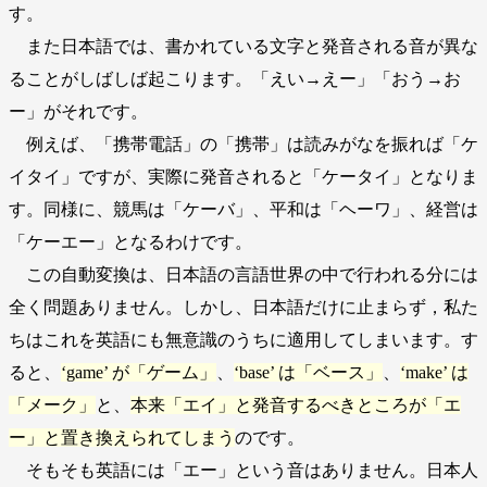
す。
また日本語では、書かれている文字と発音される音が異な
ることがしばしば起こります。「えい→えー」「おう→お
ー」がそれです。
例えば、「携帯電話」の「携帯」は読みがなを振れば「ケ
イタイ」ですが、実際に発音されると「ケータイ」となりま
す。同様に、競馬は「ケーバ」、平和は「ヘーワ」、経営は
「ケーエー」となるわけです。
この自動変換は、日本語の言語世界の中で行われる分には
全く問題ありません。しかし、日本語だけに止まらず，私た
ちはこれを英語にも無意識のうちに適用してしまいます。す
ると、
‘game’ が「ゲーム」
、
‘base’ は「ベース」
、
‘make’ は
「メーク」
と、
本来「エイ」と発音するべきところが「エ
ー」と置き換えられてしまう
のです。
そもそも英語には「エー」という音はありません。日本人