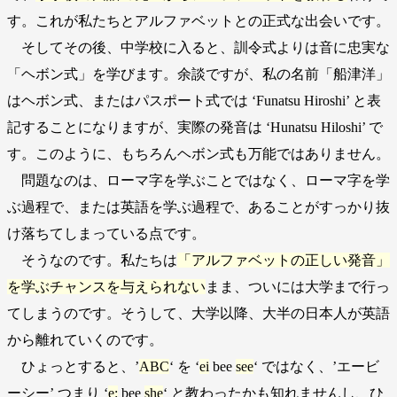
す。これが私たちとアルファベットとの正式な出会いです。
そしてその後、中学校に入ると、訓令式よりは音に忠実な
「ヘボン式」を学びます。余談ですが、私の名前「船津洋」
はヘボン式、またはパスポート式では ‘Funatsu Hiroshi’ と表
記することになりますが、実際の発音は ‘Hunatsu Hiloshi’ で
す。このように、もちろんヘボン式も万能ではありません。
問題なのは、ローマ字を学ぶことではなく、ローマ字を学
ぶ過程で、または英語を学ぶ過程で、あることがすっかり抜
け落ちてしまっている点です。
そうなのです。私たちは
「アルファベットの正しい発音」
を学ぶチャンスを与えられない
まま、ついには大学まで行っ
てしまうのです。そうして、大学以降、大半の日本人が英語
から離れていくのです。
ひょっとすると、’
ABC
‘ を ‘
ei
bee
see
‘ ではなく、’エービ
ーシー’ つまり ‘
e:
bee
she
‘ と教わったかも知れませんし、ひ