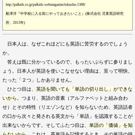
http://palkids.co.jp/palkids-webmagazine/tokushu-1308/
船津洋『中学校に入る前にやっておきたいこと』(株式会社 児童英語研究
所、2013年)
日本人は、なぜこれほどにも英語に苦労するのでしょう
か。
答えは既に分かっているので、もったいぶらずに参りまし
ょう。日本人が英語を使いこなせない理由は、至って明快。
たった「２つ」しかありません。
ひとつ目は、
英語を聞いても「単語の切り出し」ができな
いから
。つまり、英語の音素（アルファベットと組み合わ
せ）とその特性（リエゾンなど）を知らないため、英語話者
の口から次々と発される英文から「単語」を認識することが
出来ないからです。そしてふたつ目は、
単語の「価値」を知
らないから
。これは、英単語を記憶するとき、その単語の持