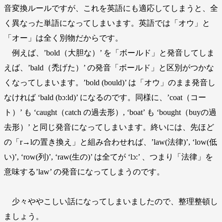
音変換ルールですが、これを英語にも適応してしまうと、全
く異なった単語になってしまいます。英語では「オウ」と
「オー」は全く別物だからです。
例えば、’bold（大胆な）’ を「ボールド」と発音してしま
えば、’bald（禿げた）’ の発音「ボールド」と区別がつかな
くなってしまいます。’bold (bould)’ は「オウ」のまま発音し
なければ ‘bald (bɔ:ld)’ になるのです。同様に、’coat（コー
ト）’ も ‘caught（catch の過去形）, ‘boat’ も ‘bought（buyの過
去形）’ と同じ発音になってしまいます。終いには、先ほど
の「r→lの置き換え」と組み合わせれば、’law(法律)’, ‘low(低
い)’, ‘row(列)’, ‘raw(生の)’ は全てが ‘lɔ:’ 、つまり「法律」を
意味する’law’ の発音になってしまうのです。
少々ややこしい話になってしまいましたので、整理整頓し
ましょう。