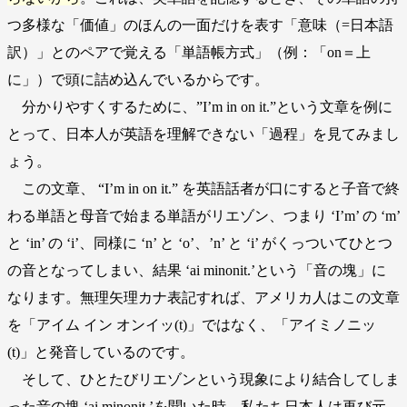
つ多様な「価値」のほんの一面だけを表す「意味（=日本語
訳）」とのペアで覚える「単語帳方式」（例：「on＝上
に」）で頭に詰め込んでいるからです。
分かりやすくするために、”I’m in on it.”という文章を例に
とって、日本人が英語を理解できない「過程」を見てみまし
ょう。
この文章、 “I’m in on it.” を英語話者が口にすると子音で終
わる単語と母音で始まる単語がリエゾン、つまり ‘I’m’ の ‘m’
と ‘in’ の ‘i’、同様に ‘n’ と ‘o’、’n’ と ‘i’ がくっついてひとつ
の音となってしまい、結果 ‘ai minonit.’という「音の塊」に
なります。無理矢理カナ表記すれば、アメリカ人はこの文章
を「アイム イン オンイッ(t)」ではなく、「アイミノニッ
(t)」と発音しているのです。
そして、ひとたびリエゾンという現象により結合してしま
った音の塊 ‘ai minonit.’を聞いた時、私たち日本人は再び元