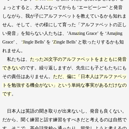
ょっとすると、大人になってからも ‘エービーシー’ と発音
しながら、我が子にアルファベットを教えているかも知れま
せん。そして、その様にして育った「アルファベットの正し
い発音」を知らない人たちは、’Ama
z
ing Grace’ を ‘Ama
j
ing
Grace’ 、 ‘
J
ingle Bells’ を ‘
Z
ingle Bells’ と歌ったりするかも知
れません。
私たちは、
たった26文字のアルファベットをまともに発音
できない
のです。繰り返しますが、先生にも子どもたちにも
その責任はありません。
ただ、偏に「日本人はアルファベッ
トを勉強する機会がない」という単純な事実があるだけなの
です
。
日本人は英語の聞き取りが出来ないし、発音も良くない。
だから、聞く練習と話す練習をすべきだと考えるのは自然で
す。そこで、英会話学校へ通ったり、留学しようと考えるの