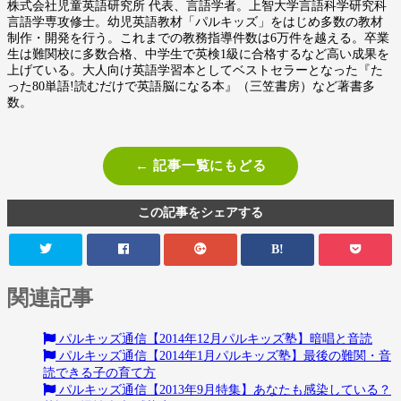
株式会社児童英語研究所 代表、言語学者。上智大学言語科学研究科
言語学専攻修士。幼児英語教材「パルキッズ」をはじめ多数の教材
制作・開発を行う。これまでの教務指導件数は6万件を越える。卒業
生は難関校に多数合格、中学生で英検1級に合格するなど高い成果を
上げている。大人向け英語学習本としてベストセラーとなった『た
った80単語!読むだけで英語脳になる本』（三笠書房）など著書多
数。
← 記事一覧にもどる
この記事をシェアする
B!
関連記事
パルキッズ通信【2014年12月パルキッズ塾】暗唱と音読
パルキッズ通信【2014年1月パルキッズ塾】最後の難関・音
読できる子の育て方
パルキッズ通信【2013年9月特集】あなたも感染している？