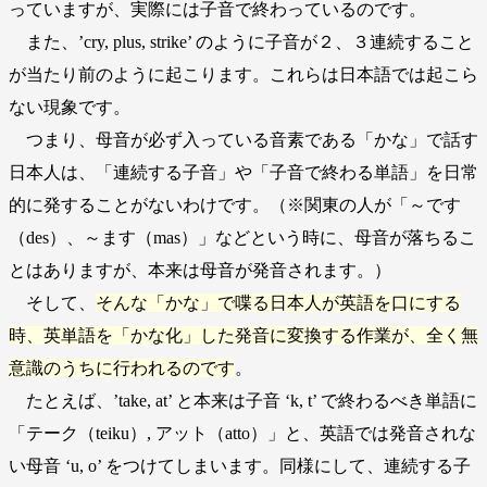
っていますが、実際には子音で終わっているのです。
また、’cry, plus, strike’ のように子音が２、３連続すること
が当たり前のように起こります。これらは日本語では起こら
ない現象です。
つまり、母音が必ず入っている音素である「かな」で話す
日本人は、「連続する子音」や「子音で終わる単語」を日常
的に発することがないわけです。（※関東の人が「～です
（des）、～ます（mas）」などという時に、母音が落ちるこ
とはありますが、本来は母音が発音されます。）
そして、
そんな「かな」で喋る日本人が英語を口にする
時、英単語を「かな化」した発音に変換する作業が、全く無
意識のうちに行われるのです
。
たとえば、’take, at’ と本来は子音 ‘k, t’ で終わるべき単語に
「テーク（teiku）, アット（atto）」と、英語では発音されな
い母音 ‘u, o’ をつけてしまいます。同様にして、連続する子