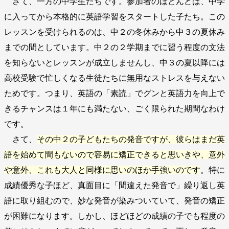
さて、一方の中学生たちです。参加者のほとんどは、中学
に入ってから本格的に英語学習をスタートした子たち。この
レッスンを受けられるのは、中２の冬休みから中３の夏休み
までの間としています。中２の２学期までに習う程度の文法
を知らないとレッスンが成立しませんし、中３の夏以降には
高校受験で忙しくなる生徒たちに無用なストレスを与えない
ためです。つまり、英語の「素読」でグンと英語力を向上で
きるチャンスは１年にも満たない、ごく限られた期間なわけ
です。
さて、
その中２の子どもたちの発音ですが、彼らはまだ英
語を始めて間もないので容易に矯正できると思いきや、意外
や意外、これも大人と同様に思いのほか手強いのです
。特に
成績優秀な子ほど、真面目に「間違えた発音で」繰り返し英
語に取り組むので、妙な発音が染みついていて、発音の矯正
が困難になります。しかし、ほどほどの成績の子でも程度の