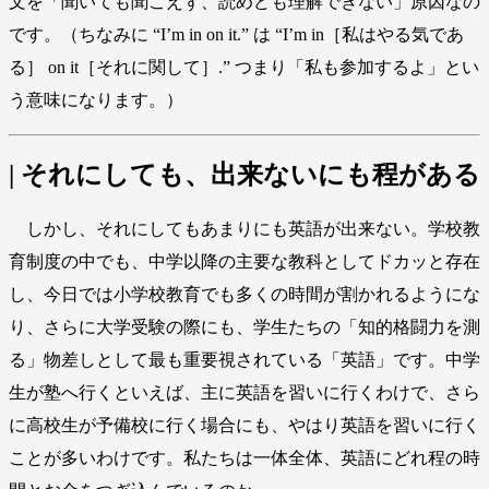
文を「聞いても聞こえず、読めども理解できない」原因なの
です。（ちなみに “I’m in on it.” は “I’m in［私はやる気であ
る］ on it［それに関して］.” つまり「私も参加するよ」とい
う意味になります。）
| それにしても、出来ないにも程がある
しかし、それにしてもあまりにも英語が出来ない。学校教
育制度の中でも、中学以降の主要な教科としてドカッと存在
し、今日では小学校教育でも多くの時間が割かれるようにな
り、さらに大学受験の際にも、学生たちの「知的格闘力を測
る」物差しとして最も重要視されている「英語」です。中学
生が塾へ行くといえば、主に英語を習いに行くわけで、さら
に高校生が予備校に行く場合にも、やはり英語を習いに行く
ことが多いわけです。私たちは一体全体、英語にどれ程の時