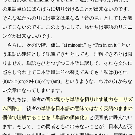
の単語単位にばらばらに切り分けることが出来ないのです。
そんな私たちの耳には英文は単なる「音の塊」としてしか響
いてこないのです。このようにして、私たちは英語のリスニ
ングが出来ないのです。
さらに、次の段階、仮に “ai minonit.” を “I’m in on it.” とい
う単語の連続として認識できたとしても、理解できるとは限
りません。単語をひとつずつ日本語に訳して、それを文法に
照らし合わせて日本語風に並べ替えてみても「私は(I)それ
(it)の上(on)の中(in)です(am)」というような、わけの分からな
い文章になってしまいます。
私たちは、前者の
音の塊から単語を切り出す能力を「リズ
ム回路」
、後者の
単語を日本語の意味ではなく英語のままの
価値で理解することを「単語の価値化」
と便宜的に呼んでい
ます。そして、この両者ともに出来ないことが、日本人が英