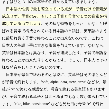
まずはひとつ目の日本語の性質から見ていきましょう。
日本語の性質で最も際立っている点が、子音だけで音素が
成立せず、母音のみ、もしくは子音と母音で１つの音素を構
成している点でしょう
。その様な特徴をもった「かな」と呼
ばれる音素で構成されている日本語の単語は、英単語のよう
に歯切れ良く子音で終わることが出来ないのです。これは、
日本人の英語下手に大きな影響を与えています。なぜなら、
英語は日本語とは異なり、子音が連続したり、子音で単語を
終わることが出来たりするからです。そして、日本人はその
様な発音をしたことがないのです。
日本語が母音で終わるのとは逆に、英単語はそのほとんど
が子音で終わります。’sofa, alpha, data, stew, crew’ などや、最
後が ‘y’ で終わる単語など、母音で終わる英単語もあります
が、子音で終わる単語とは比べるまでもなく数が限られてい
ます。’take, hike, considerate’ なども見た目は母音 ‘e’ で終わ