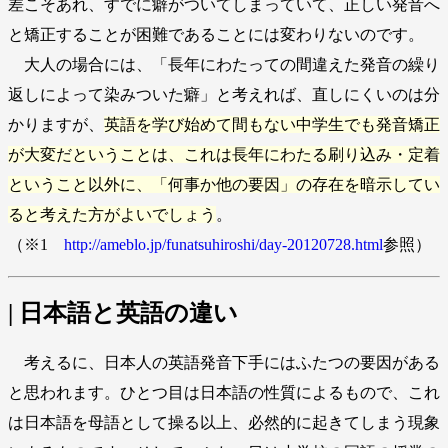
差こそあれ、すでに癖がついてしまっていて、正しい発音へ
と矯正することが困難であることには変わりないのです。
大人の場合には、「長年にわたっての間違えた発音の繰り
返しによって染みついた癖」と考えれば、直しにくいのは分
かりますが、
英語を学び始めて間もない中学生でも発音矯正
が大変だということは、これは長年にわたる刷り込み・定着
ということ以外に、「何事か他の要因」の存在を暗示してい
ると考えた方がよいでしょう
。
（※1
http://ameblo.jp/funatsuhiroshi/day-20120728.html
参照）
| 日本語と英語の違い
考えるに、日本人の英語発音下手にはふたつの要因がある
と思われます。ひとつ目は日本語の性質によるもので、これ
は日本語を母語として操る以上、必然的に起きてしまう現象