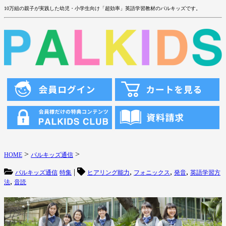
10万組の親子が実践した幼児・小学生向け「超効率」英語学習教材のパルキッズです。
>
>
HOME
パルキッズ通信
|
,
,
,
パルキッズ通信
特集
ヒアリング能力
フォニックス
発音
英語学習方
,
法
音読