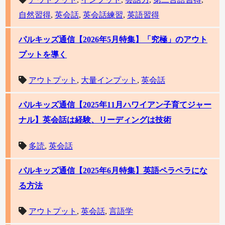
自然習得
,
英会話
,
英会話練習
,
英語習得
パルキッズ通信【2026年5月特集】「究極」のアウト
プットを導く
アウトプット
,
大量インプット
,
英会話
パルキッズ通信【2025年11月ハワイアン子育てジャー
ナル】英会話は経験、リーディングは技術
多読
,
英会話
パルキッズ通信【2025年6月特集】英語ペラペラにな
る方法
アウトプット
,
英会話
,
言語学