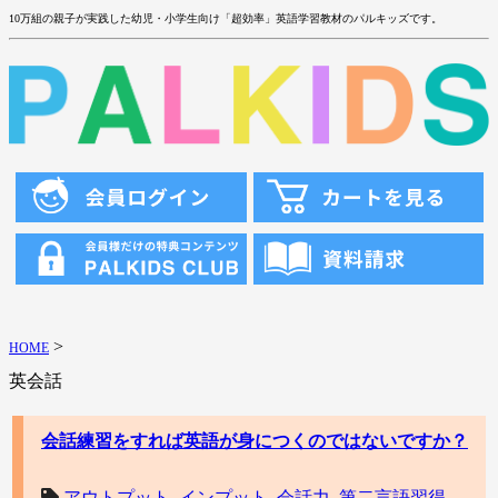
10万組の親子が実践した幼児・小学生向け「超効率」英語学習教材のパルキッズです。
>
HOME
英会話
会話練習をすれば英語が身につくのではないですか？
アウトプット
,
インプット
,
会話力
,
第二言語習得
,