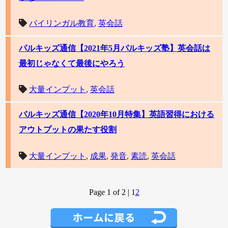
バイリンガル教育
,
英会話
パルキッズ通信【2021年5月パルキッズ塾】英会話は
最初じゃなくて最後にやろう
大量インプット
,
英会話
パルキッズ通信【2020年10月特集】英語習得における
アウトプットの果たす役割
大量インプット
,
成果
,
発音
,
素読
,
英会話
Page 1 of 2
|
1
2