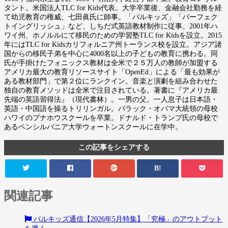
タント。米国法人TLC for Kids代表。大学卒業後、金融会社勤務を経
て幼児教育の権威、七田眞氏に師事。「パルキッズ」「パーフェク
トイングリッシュ」など、しちだ式英語教材制作に従事。2001年ハ
ワイ州、ホノルルにて移民のための学習塾TLC for Kidsを設立。2015
年にはTLC for Kidsカリフォルニア州トーランス校を設立。アジア諸
国からの移民子弟を中心に4000名以上の子どもの教育に携わる。同
氏が手掛けたフォニックス教材は全米で２５万人の教師が加盟する
アメリカ最大の教育リソースサイト「OpenEd」による「最も効果が
ある教材部門」で第２位にランクイン。音楽と演劇を組み合わせた
独自の教育メソッドは全米で注目されている。著書に『アメリカ最
先端の英語習得法』（現代書林）。一男の父。一人息子は日本語・
英語・中国語を操るトリリンガル。バラック・オバマ大統領の母校
ハワイのプナホウスクールを卒業。ドナルド・トランプ氏の母校で
あるペンシルバニア大学ウォートンスクールに在学中。
この記事をシェアする
B!
関連記事
パルキッズ通信【2026年5月特集】「究極」のアウトプット