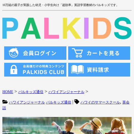
10万組の親子が実践した幼児・小学生向け「超効率」英語学習教材のパルキッズです。
>
>
>
HOME
パルキッズ通信
ハワイアンジャーナル
|
,
ハワイアンジャーナル
パルキッズ通信
ハワイのサマースクール
英会
話