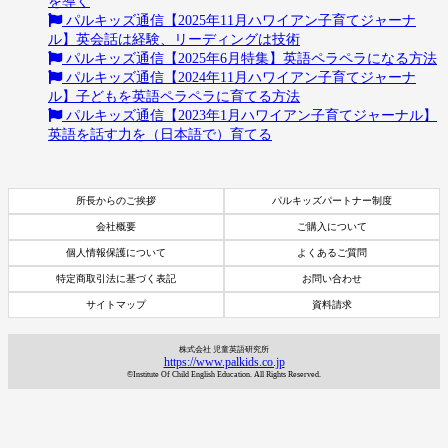
を導く
パルキッズ通信【2025年11月ハワイアン子育てジャーナ
ル】英会話は経験、リーディングは技術
パルキッズ通信【2025年6月特集】英語ペラペラになる方法
パルキッズ通信【2024年11月ハワイアン子育てジャーナ
ル】子どもを英語ペラペラに育てる方法
パルキッズ通信【2023年1月ハワイアン子育てジャーナル】
英語を話す力を（日本語で）育てる
所長からのご挨拶
パルキッズパートナー制度
会社概要
ご購入について
個人情報保護について
よくあるご質問
特定商取引法に基づく表記
お問い合わせ
サイトマップ
資料請求
株式会社 児童英語研究所
https://www.palkids.co.jp
©Institute Of Child English Education. All Rights Reserved.