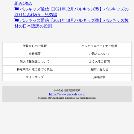
組みQ&A
パルキッズ通信【2021年12月パルキッズ塾】パルキッズの
取り組みQ&A～兄弟編
パルキッズ通信【2021年10月パルキッズ塾】パルキッズ教
材の日本語訳の役割
所長からのご挨拶
パルキッズパートナー制度
会社概要
ご購入について
個人情報保護について
よくあるご質問
特定商取引法に基づく表記
お問い合わせ
サイトマップ
資料請求
株式会社 児童英語研究所
https://www.palkids.co.jp
©Institute Of Child English Education. All Rights Reserved.