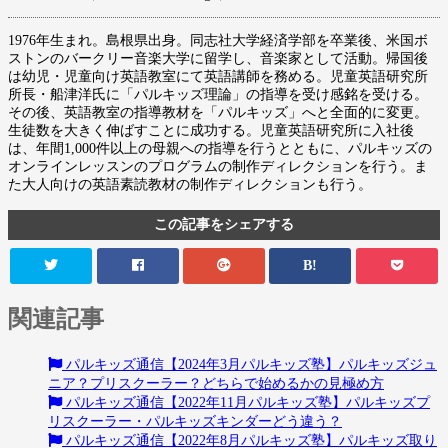
1976年生まれ。島根県出身。同志社大学経済学部を卒業後、米国ボ
ストンのバークリー音楽大学に留学し、音楽家として活動。帰国後
は幼児・児童向け英語教室にて英語講師を務める。児童英語研究所
所長・船津洋氏に「パルキッズ理論」の指導を受け感銘を受ける。
その後、英語教室の指導教材を「パルキッズ」へと全面的に変更。
生徒数を大きく伸ばすことに成功する。児童英語研究所に入社後
は、年間1,000件以上の母親への指導を行うとともに、パルキッズの
オンラインレッスンのプログラムの制作ディレクションを行う。ま
た大人向けの英語素読教材の制作ディレクションも行う。
この記事をシェアする
B!
関連記事
パルキッズ通信【2024年3月パルキッズ塾】パルキッズジュ
ニア？プリスクーラー？どちらで始めるかの見極め方
パルキッズ通信【2022年11月パルキッズ塾】パルキッズプ
リスクーラー・パルキッズキンダーどう違う？
パルキッズ通信【2022年8月パルキッズ塾】パルキッズ取り