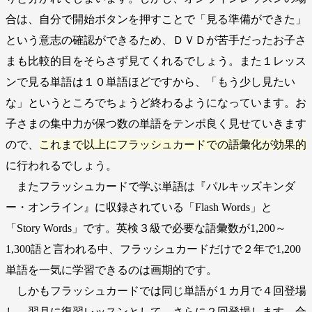
合は、自分で開始ボタンを押すことで「見る準備ができた」
という意志の確認ができるため、ＤＶＤが苦手だったお子さ
まも比較的目をそらさず見てくれるでしょう。また１レッス
ンで見る単語は１０単語ほどですから、「もう少し見たい
な」というところでちょうど終わるようになっています。お
子さまの集中力が保つ数の単語をテンポ良く見せていきます
ので、
これまで以上にフラッシュカードでの語彙化が効果的
に行われるでしょう。
またフラッシュカードで学ぶ単語は『パルキッズキンダ
ー・オンライン』に収録されている「Flash Words」と
「Story Words」です。英検３級で必要な語彙数が1,200～
1,300語と言われる中、フラッシュカードだけで２年で1,200
単語を一気に学習できるのは画期的です。
しかもフラッシュカードでは同じ単語が１カ月で４回登場
し、翌月に復習レッスンとして、さらに２回登場します。合