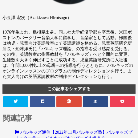
小豆澤 宏次（Azukizawa Hirotsugu）
1976年生まれ。島根県出身。同志社大学経済学部を卒業後、米国ボ
ストンのバークリー音楽大学に留学し、音楽家として活動。帰国後
は幼児・児童向け英語教室にて英語講師を務める。児童英語研究所
所長・船津洋氏に「パルキッズ理論」の指導を受け感銘を受ける。
その後、英語教室の指導教材を「パルキッズ」へと全面的に変更。
生徒数を大きく伸ばすことに成功する。児童英語研究所に入社後
は、年間1,000件以上の母親への指導を行うとともに、パルキッズの
オンラインレッスンのプログラムの制作ディレクションを行う。ま
た大人向けの英語素読教材の制作ディレクションも行う。
この記事をシェアする
B!
関連記事
パルキッズ通信【2022年11月パルキッズ塾】パルキッズプ