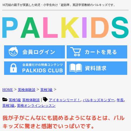
10万組の親子が実践した幼児・小学生向け「超効率」英語学習教材のパルキッズです。
>
>
>
HOME
英検体験談
英検5級
|
,
,
,
英検5級
英検体験談
アイキャンリード！
パルキッズキンダー
年長
,
英検5級
英検オンラインレッスン
我が子がこんなにも読めるようになるとは、パル
キッズに驚きと感謝でいっぱいです。