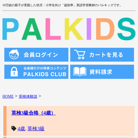
10万組の親子が実践した幼児・小学生向け「超効率」英語学習教材のパルキッズです。
>
>
HOME
英検体験談
英検3級合格（4歳）
4歳
,
英検3級