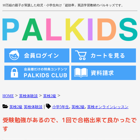
10万組の親子が実践した幼児・小学生向け「超効率」英語学習教材のパルキッズです。
>
>
>
HOME
英検体験談
英検2級
|
,
,
英検2級
英検体験談
小学5年生
英検2級
英検オンラインレッスン
受験勉強があるので、1回で合格出来て良かったで
す