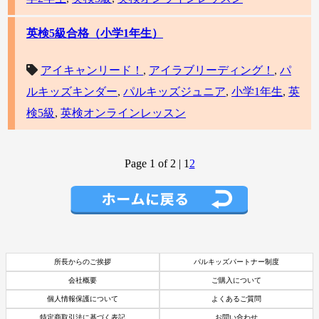
英検5級合格（小学1年生）
アイキャンリード！
,
アイラブリーディング！
,
パ
ルキッズキンダー
,
パルキッズジュニア
,
小学1年生
,
英
検5級
,
英検オンラインレッスン
Page 1 of 2
|
1
2
所長からのご挨拶
パルキッズパートナー制度
会社概要
ご購入について
個人情報保護について
よくあるご質問
特定商取引法に基づく表記
お問い合わせ