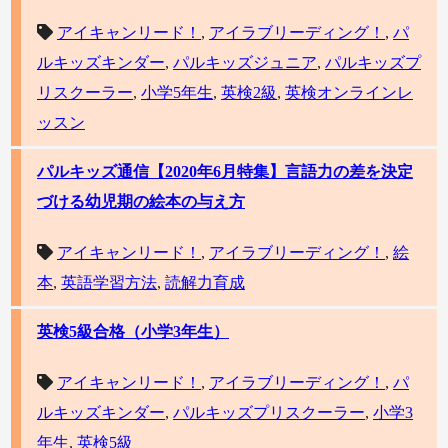
アイキャンリード！
,
アイラブリーディング！
,
パ
ルキッズキンダー
,
パルキッズジュニア
,
パルキッズプ
リスクーラー
,
小学5年生
,
英検2級
,
英検オンラインレ
ッスン
パルキッズ通信【2020年6月特集】言語力の差を決定
づける幼児期の絵本の与え方
アイキャンリード！
,
アイラブリーディング！
,
絵
本
,
英語学習方法
,
読解力育成
英検5級合格（小学3年生）
アイキャンリード！
,
アイラブリーディング！
,
パ
ルキッズキンダー
,
パルキッズプリスクーラー
,
小学3
年生
,
英検5級