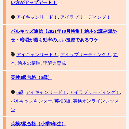
い方がアップデート！
アイキャンリード！
,
アイラブリーディング！
パルキッズ通信【2021年10月特集】絵本の読み聞か
せ・暗唱が最も効率のよい投資であるワケ
アイキャンリード！
,
アイラブリーディング！
,
絵
本
,
絵本の暗唱
,
読解力育成
英検3級合格（6歳）
6歳
,
アイキャンリード！
,
アイラブリーディング！
,
パルキッズキンダー
,
英検3級
,
英検オンラインレッス
ン
英検2級合格（小学5年生）