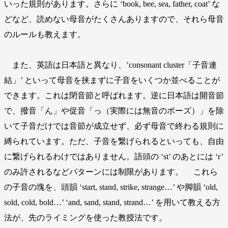
いった規則があります。さらに ‘book, bee, sea, father, coat’ な
どなど、読めない母音がたくさんありますので、それら母音
のルールも教えます。
また、英語は日本語と異なり、’consonant cluster「子音連
結」’ といって母音を挟まずに子音をいくつか並べることが
できます。これは閉音節と呼ばれます。逆に日本語は開音節
で、撥音「ん」や促音「っ（実際には無音のポーズ）」を除
いて子音だけでは音節が成立せず、必ず母音で終わる規則に
縛られています。ただ、子音を繋げられるといっても、自由
に繋げられるわけではありません。語頭の ‘st’ のあとには ‘r’
のみ許されるなどパターンには制限があります。 これら
の子音の塊を、頭韻 ‘start, stand, strike, strange…’ や脚韻 ‘old,
sold, cold, bold…’ ‘and, sand, stand, strand…’ を用いて教える方
法が、先のライミングを使った教授法です。