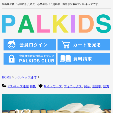
10万組の親子が実践した幼児・小学生向け「超効率」英語学習教材のパルキッズです。
>
>
HOME
パルキッズ通信
|
,
,
,
,
パルキッズ通信
特集
サイトワーズ
フォニックス
発音
言語学
読力