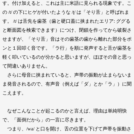
す。付け加えると、これは主に米語に見られる現象です。こ
の /t/ の下にヒゲが付いたような /ʈ/ は「そり舌」と呼ばれま
す。 /t/ は舌先を歯茎（歯と硬口蓋に挟まれたエリア: ググる
と断面図を検索できます）につけ、閉鎖を作ってから破裂さ
せますが、「そり舌」音はその歯茎の歯から離れた部分をポ
ンと１回叩く音です。「ラ行」を順に発声すると舌が歯茎を
軽く叩いているのが分かると思いますが、ほぼその音と思っ
て間違いありません。
さらに母音に挟まれていると、声帯の振動が止まらないま
ま発音されるので、有声音（例えば「ダ」とか「ラ」）に聞
こえます。
なぜこんなことが起こるのかと言えば、理由は単純明快
で、「面倒だから」の一言に尽きます。
つまり、/wa/ と口を開け、舌の位置を下げて声帯を振動さ