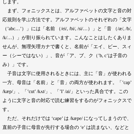
します。
まず、フォニックスとは、アルファベットの文字と音の対
応規則を学ぶ方法です。アルファベットのそれぞれの「文字
（’abc…’）」には「名前 （/ei/, /bi/, /si/…）」と「音 （/æ/, /b/,
/k/…）」が割り振られています。こんなことはしたくありま
せんが、無理矢理カナで書くと、名前が「エイ、ビー、スィ
ー（シーではない）」、音が「ア、ブ、ク（’b, c’は子音の
み）」です。
子音は文字に使用されるときには、主に「音」が使われる
一方、母音は「名前」と「音」の両方が使われます。「’cap’
/kæp/」、「’cut’ /kʌt/」、「’I’ /ai/」といった具合です。この
ように文字と音の対応で読む練習をするのがフォニックスで
す。
ただ、それだけでは ‘cape’ は /kæpe/ になってしまうので、
直前の子音に母音が先行する場合の ‘e’ は読まない、などと