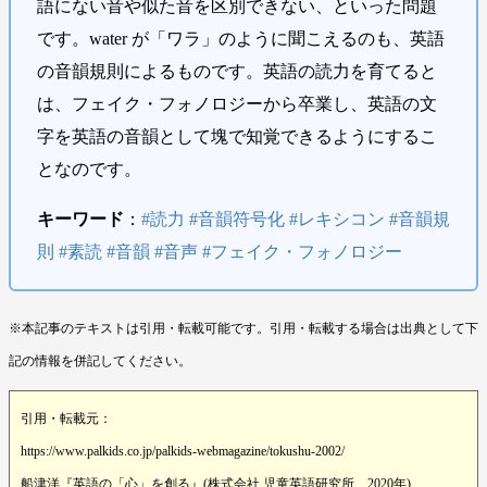
語にない音や似た音を区別できない、といった問題
です。water が「ワラ」のように聞こえるのも、英語
の音韻規則によるものです。英語の読力を育てると
は、フェイク・フォノロジーから卒業し、英語の文
字を英語の音韻として塊で知覚できるようにするこ
となのです。
キーワード
：
#読力 #音韻符号化 #レキシコン #音韻規
則 #素読 #音韻 #音声 #フェイク・フォノロジー
※本記事のテキストは引用・転載可能です。引用・転載する場合は出典として下
記の情報を併記してください。
引用・転載元：
https://www.palkids.co.jp/palkids-webmagazine/tokushu-2002/
船津洋『英語の「心」を創る』(株式会社 児童英語研究所、2020年)