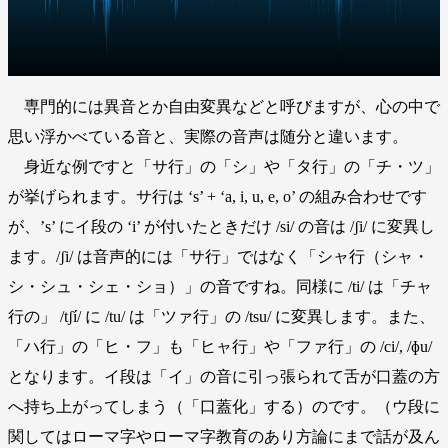
専門的には異音とか自由変異などと呼びますが、心の中で
思い浮かべている音と、実際の音声は随分と違います。
身近な例ですと「サ行」の「シ」や「タ行」の「チ・ツ」
が挙げられます。サ行は ‘s’ + ‘a, i, u, e, o’ の組み合わせです
が、’s’ にイ段の ‘i’ が付いたときだけ /si/ の音は /ʃi/ に変異し
ます。/ʃi/ は音声的には「サ行」ではなく「シャ行（シャ・
シ・シュ・シェ・ショ）」の音ですね。同様に /ti/ は「チャ
行の」 /tʃí/ に /tu/ は「ツァ行」の /tsu/ に変異します。また、
「ハ行」の「ヒ・フ」も「ヒャ行」や「ファ行」の /ci/, /ɸu/
となります。イ段は「イ」の音に引っ張られて舌が口蓋の方
へ持ち上がってしまう（「口蓋化」する）のです。（ウ段に
関してはローマ字やローマ字教育のあり方論にまで話が及ん