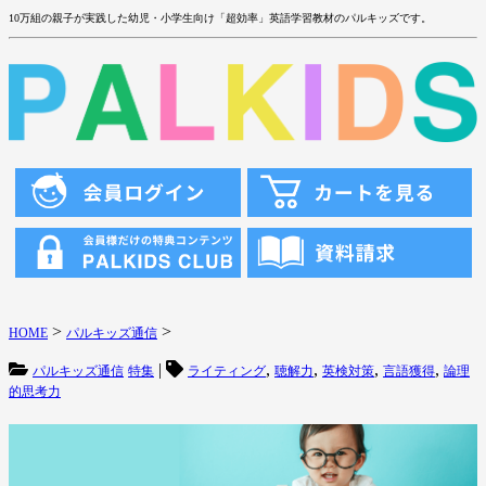
10万組の親子が実践した幼児・小学生向け「超効率」英語学習教材のパルキッズです。
>
>
HOME
パルキッズ通信
|
,
,
,
,
パルキッズ通信
特集
ライティング
聴解力
英検対策
言語獲得
論理
的思考力