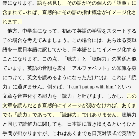
楽になります。
語を発見し、その語がその個人の「語彙」に
含まれていれば、直感的にその語の指す概念がイメージ化さ
れます。
他方、中学生になって、初めて英語の学習をスタートする
子の場合を考えてみましょう。この場合には、あらゆる英単
語を一度日本語に訳してから、日本語としてイメージ化する
ことになります。この点、「聴力」と「聴解力」の関係と似
ています。英語の音韻を表す「アルファベット」の知識を身
につけて、英文を読めるようになっただけでは、これは「読
力」に過ぎません。例えば、’I can’t put up with him.’ という
文章を音声化する能力を「読力」と呼びます。しかし、
この
文章を読んだとき直感的にイメージが湧かなければ、あくま
でも「読力」であって、「読解力」ではありません。
聴解力
と同じで読解力に関しても、日本語に置き換えるというひと
手間が掛かりますが、これはあくまでも日英対訳式で英語学