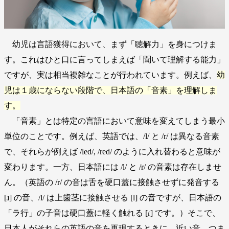
幼児は言語獲得において、まず「聴解力」を身につけま
す。これはひと口に言ってしまえば「聞いて理解する能力」
ですが、実は相当複雑なことが行われています。例えば、
幼
児は１歳にならない段階で、日本語の「音素」を理解しま
す。
「音素」とは特定の言語において意味を変えてしまう最小
単位のことです。例えば、英語では、/l/ と /r/ は異なる音素
で、それらが例えば /led/, /red/ のように入れ替わると意味が
変わります。一方、日本語には /l/ と /r/ の音素は存在しませ
ん。（英語の /r/ の音は舌を硬口蓋に接触させずに発音する
[ɹ] の音、/l/ は上歯茎に接触させる [l] の音ですが、日本語の
「ラ行」の子音は硬口蓋に軽く触れる [ɾ] です。）そこで、
日本人がそれらの英語の音を再現するときに、近い音、つま