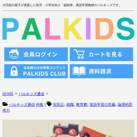
10万組の親子が実践した幼児・小学生向け「超効率」英語学習教材のパルキッズです。
>
>
HOME
パルキッズ通信
|
,
,
,
,
パルキッズ通信
特集
安田正
就職
教育費
英語学習の意義
論理的思
考力