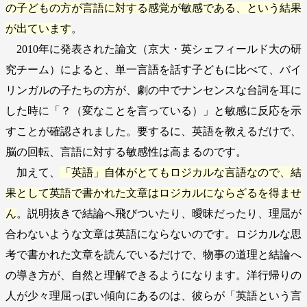
の子どもの方が言語に対する感覚が敏感である、という結果
が出ています
。
2010年に発表された論文（京大・英シェフィールド大の研
究チーム）によると、単一言語を話す子どもに比べて、バイ
リンガルの子たちの方が、劇の中でナンセンスな台詞を耳に
した時に「？（変なことを言っている）」と敏感に反応を示
すことが確認されました。要するに、英語を教えるだけで、
脳の回転、言語に対する敏感性は高まるのです。
加えて、
「英語」自体がとてもロジカルな言語なので、結
果として英語で書かれた文章はロジカルにならざるを得ませ
ん
。説明抜きで結論へ飛びついたり、曖昧だったり、理屈が
合わないような文章は英語にならないのです。ロジカルな思
考で書かれた文章を読んでいるだけで、物事の道理と結論へ
の導き方が、自然と理解できるようになります。洋行帰りの
人が少々理屈っぽい傾向にあるのは、彼らが「英語という言