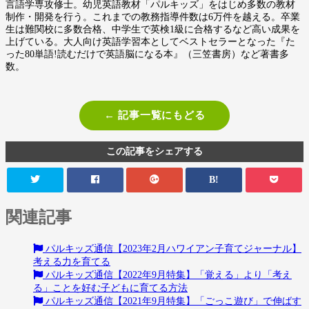
言語学専攻修士。幼児英語教材「パルキッズ」をはじめ多数の教材
制作・開発を行う。これまでの教務指導件数は6万件を越える。卒業
生は難関校に多数合格、中学生で英検1級に合格するなど高い成果を
上げている。大人向け英語学習本としてベストセラーとなった『た
った80単語!読むだけで英語脳になる本』（三笠書房）など著書多
数。
← 記事一覧にもどる
この記事をシェアする
B!
関連記事
パルキッズ通信【2023年2月ハワイアン子育てジャーナル】
考える力を育てる
パルキッズ通信【2022年9月特集】「覚える」より「考え
る」ことを好む子どもに育てる方法
パルキッズ通信【2021年9月特集】「ごっこ遊び」で伸ばす