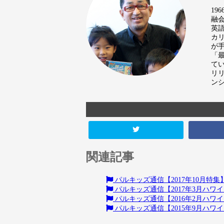
19
融
英語
カ
が
「
て
リ
ン
関連記事
パルキッズ通信【2017年10月特集
パルキッズ通信【2017年3月ハ
パルキッズ通信【2016年2月ハ
パルキッズ通信【2015年9月ハ