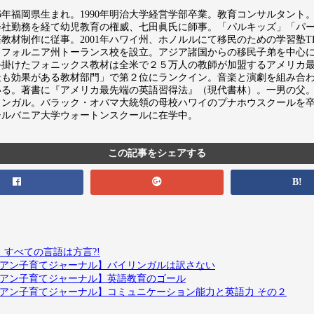
66年福岡県生まれ。1990年明治大学経営学部卒業。教育コンサルタント。米国
会社勤務を経て幼児教育の権威、七田眞氏に師事。「パルキッズ」「パ
教材制作に従事。2001年ハワイ州、ホノルルにて移民のための学習塾TLC for K
リフォルニア州トーランス校を設立。アジア諸国からの移民子弟を中心に4
手掛けたフォニックス教材は全米で２５万人の教師が加盟するアメリカ最大
最も効果がある教材部門」で第２位にランクイン。音楽と演劇を組み合
いる。著書に『アメリカ最先端の英語習得法』（現代書林）。一男の父
リンガル。バラック・オバマ大統領の母校ハワイのプナホウスクールを
シルバニア大学ウォートンスクールに在学中。
この記事をシェアする
B!
】すべての言語は方言?!
ワイアン子育てジャーナル】バイリンガルは訳さない
ワイアン子育てジャーナル】英語教育のゴール
ワイアン子育てジャーナル】コミュニケーション能力と英語力 その２