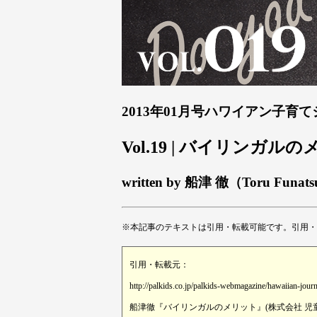
2013年01月号ハワイアン子育
Vol.19 | バイリンガル
written by 船津 徹（Toru Funat
※本記事のテキストは引用・転載可能です。引用・
引用・転載元：
http://palkids.co.jp/palkids-webmagazine/hawaiian-jour
船津徹『バイリンガルのメリット』(株式会社 児童