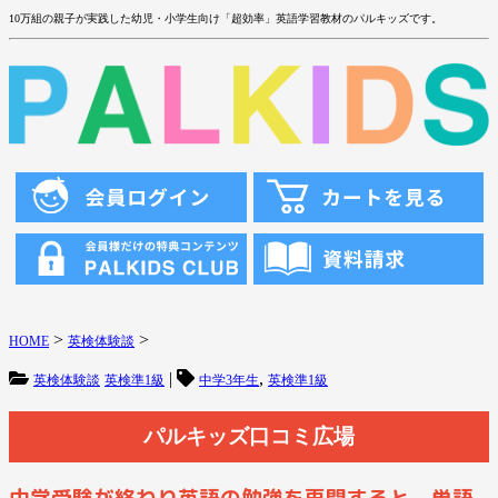
10万組の親子が実践した幼児・小学生向け「超効率」英語学習教材のパルキッズです。
>
>
HOME
英検体験談
|
,
英検体験談
英検準1級
中学3年生
英検準1級
パルキッズ口コミ広場