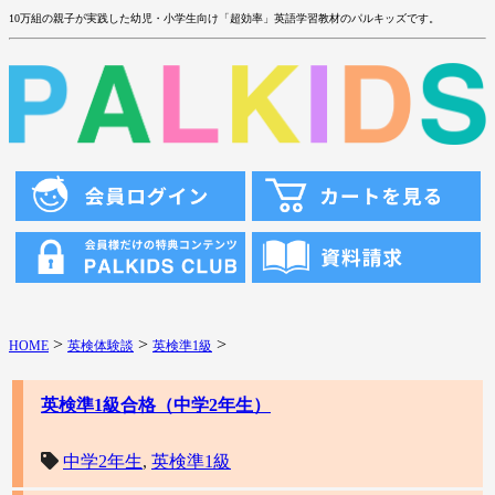
10万組の親子が実践した幼児・小学生向け「超効率」英語学習教材のパルキッズです。
>
>
>
HOME
英検体験談
英検準1級
英検準1級合格（中学2年生）
中学2年生
,
英検準1級