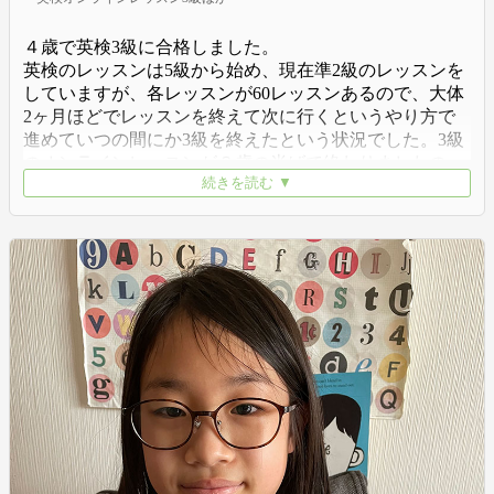
４歳で英検3級に合格しました。
英検のレッスンは5級から始め、現在準2級のレッスンを
していますが、各レッスンが60レッスンあるので、大体
2ヶ月ほどでレッスンを終えて次に行くというやり方で
進めていつの間にか3級を終えたという状況でした。3級
のオンラインレッスンが３歳の半ばで終わりましたの
続きを読む ▼
で、一度英検に挑戦しようと思い立ち、試験に臨みまし
た。
４歳の子で大変だったのはやはり一番はライティング、
そして長文でした。取り組み始めた時はアルファベット
も書けない中、こちらの3級ライティングの文例集を書
き写す事からはじめました。文字も書けない中ですの
で、一文書くのに1時間かかる事もありましたが、試験
前にはある程度自分で考えて書けるようになっていまし
た。