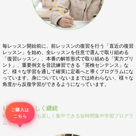
毎レッスン開始前に、前レッスンの復習を行う「直近の復習
レッスン」を始め、全レッスンを任意で選んで取り組める
「復習レッスン」、本番の解答形式で取り組める「実力プリ
ント」、重要例文を音読練習できる「英検センテンス」な
ど、様々な学習を通して確実に定着へと導くプログラムにな
っています。身についていないままでは終わらない、様々な
角度から反復学習ができるようになっています。
1日10分、楽しく継続
ご購入は
幼児・小学生でも楽しく集中できる短時間集中学習プログラ
資料請求
こちら
ムです
7日間体験レッスン
付き