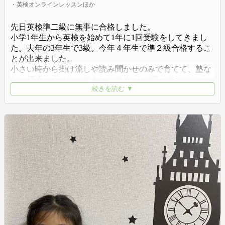
・英検オンラインレッスンほか
先日英検準二級に無事に合格しました。
小学1年生から英検を始めて1年に1回受験をしてきまし
た。去年の3年生で3級。今年４年生で準２級合格するこ
とが出来ました。
小さい時から掛け流しや読み聞かせのみで育てて、塾な
ど一切通わずにやってきたのですが、3級まではそこま
続きを読む ▼
で勉強という勉強をしなくても本人は理解していまし
た。
3級から準２級のハードルがとても高く、普段使わない
単語、日本語にしても難しい単語等ありオンラインレッ
スンを始めました。オンラインレッスンとダウンロード
の練習問題、ライティングを中心に取り組みました。リ
スニングはたった一問間違えただけでした。
そして県内で上位17%という結果も残すことが出来まし
た。合格はしたもののまだまだ語彙不足、次の２級のチ
ャレンジが不安だらけですが引き続き、頑張っていきた
いと思います。