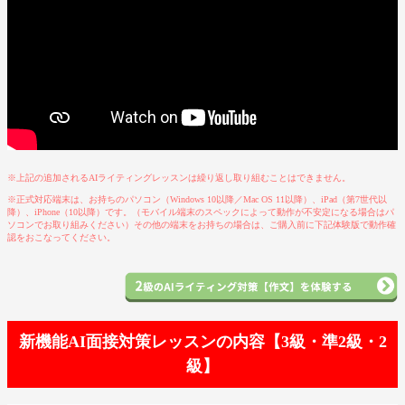
※上記の追加されるAIライティングレッスンは繰り返し取り組むことはできません。
※正式対応端末は、お持ちのパソコン（Windows 10以降／Mac OS 11以降）、iPad（第7世代以
降）、iPhone（10以降）です。（モバイル端末のスペックによって動作が不安定になる場合はパ
ソコンでお取り組みください）その他の端末をお持ちの場合は、ご購入前に下記体験版で動作確
認をおこなってください。
新機能AI面接対策レッスンの内容【3級・準2級・2
級】