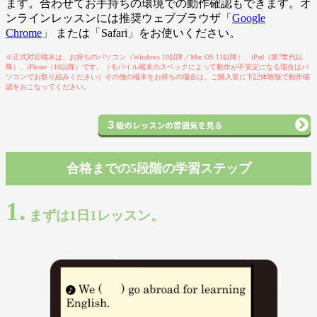
ます。合わせてお手持ちの環境での動作確認もできます。オ
ンラインレッスンには推奨ウェブブラウザ「
Google
Chrome
」 または「Safari」をお使いください。
※正式対応端末は、お持ちのパソコン（Windows 10以降／Mac OS 11以降）、iPad（第7世代以
降）、iPhone（10以降）です。（モバイル端末のスペックによって動作が不安定になる場合はパ
ソコンでお取り組みください）その他の端末をお持ちの場合は、ご購入前に下記体験版で動作確
認をおこなってください。
合格までの5段階の学習ステップ
1.
まずは1日1レッスン。