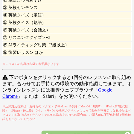
② 単語どっちあそび
③ 英検センテンス
④ 英検クイズ（単語）
⑤ 英検クイズ（熟語）
⑥ 英検クイズ（会話文）
⑦ リスニングクイズ1〜3
⑧ AIライティング対策（3級以上）
⑨ 復習レッスン ほか
※レッスンの内容は各級で若干異なります。
下のボタンをクリックすると1回分のレッスンに取り組め
ます。合わせてお手持ちの環境での動作確認もできます。オ
ンラインレッスンには推奨ウェブブラウザ「
Google
Chrome
」 または「Safari」をお使いください。
※正式対応端末は、お持ちのパソコン（Windows 10以降／Mac OS 11以降）、iPad（第7世代以
降）、iPhone（10以降）です。（モバイル端末のスペックによって動作が不安定になる場合はパ
ソコンでお取り組みください）その他の端末をお持ちの場合は、ご購入前に下記体験版で動作確
認をおこなってください。