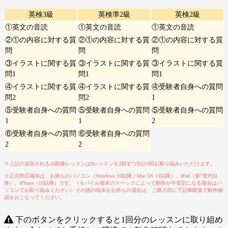
英検3級
英検準2級
英検2級
①英文の音読
①英文の音読
①英文の音読
②①の内容に対する質
②①の内容に対する質
②①の内容に対する質
問
問
問
③イラストに関する質
③イラストに関する質
③イラストに関する質
問1
問1
問1
④イラストに関する質
④イラストに関する質
④受験者自身への質問
問2
問2
1
⑤受験者自身への質問
⑤受験者自身への質問
⑤受験者自身への質問
1
1
2
⑥受験者自身への質問
⑥受験者自身への質問
2
2
※上記の追加されるAI面接レッスンは8レッスンを2回ずつ合計8回お取り組みいただけます。
※正式対応端末は、お持ちのパソコン（Windows 10以降／Mac OS 11以降）、iPad（第7世代以
降）、iPhone（10以降）です。（モバイル端末のスペックによって動作が不安定になる場合はパ
ソコンでお取り組みください）その他の端末をお持ちの場合は、ご購入前に下記体験版で動作確
認をおこなってください。
下のボタンをクリックすると1回分のレッスンに取り組め