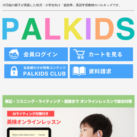
10万組の親子が実践した幼児・小学生向け「超効率」英語学習教材のパルキッズです。