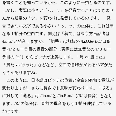
を書くことを知っているから、このように一拍とるのです。
しかし、実際に小さい「っ、ッ」を発音することはできませ
んから通常の「ツ」を変わりに発音しているのです。 発
音できない文字である小さい「っ、ッ」の正体は、これは単
なる１拍分の空白です。例えば「着て」は東京方言話者は
/ki.’te/ と発音しますが、「切手」は無核の /ki.Q.te/ (/Q/ は促
音)で２モーラ目の促音の部分（実際には無音なので３モー
ラ目の /te/ ）からピッチが上昇します。「肩 vs. 勝った」
「居た vs. 行った」などなど、空白で意味が変わるペアがた
くさんありますね。
このように、日本語はピッチの位置と空白の有無で意味が
変わりますが、さらに長さでも意味が変わります。「取る」
に対して「通る」は /’to.ru/ と /’to.R.ru/ （/R/ は長音）となり
ます。/R/ の部分は、直前の母音をもう１拍分伸ばしている
だけです。