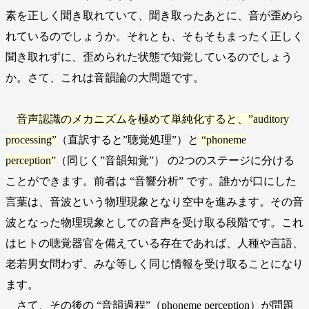
素を正しく聞き取れていて、聞き取ったあとに、音が歪めら
れているのでしょうか。それとも、そもそもまったく正しく
聞き取れずに、歪められた状態で知覚しているのでしょう
か。さて、これは音韻論の大問題です。
音声認識のメカニズムを極めて単純化すると、”auditory
processing”
（直訳すると”聴覚処理”）と
“phoneme
perception”
（同じく”音韻知覚”） の2つのステージに分ける
ことができます。前者は “音響分析” です。誰かが口にした
言葉は、音波という物理現象となり空中を進みます。その音
波となった物理現象としての音声を受け取る段階です。これ
はヒトの聴覚器官を備えている存在であれば、人種や言語、
老若男女問わず、みな等しく同じ情報を受け取ることになり
ます。
さて、その後の “音韻過程”（phoneme perception）が問題