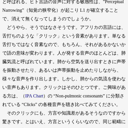
と呼ばれる、ヒト言語の音声に対する敏感性は、”Perceptual
Narrowing”（知覚の狭窄化）が起こり L1 が確立すること
で、消えて無くなってしまうのでしょうか。
どうやら、そうではなさそうです。アフリカの言語には、
舌打ちのような「クリック」という音素があります。単なる
舌打ちではなく音素なので、もちろん、それがあるかないか
で語の意味が変わります。人が発する音声のほとんどは、肺
臓気流と呼ばれています。肺から空気を送り出すときに声帯
を振動させたり、あるいは声帯振動を止めたりしながら、
様々な音声を作り出します。しかし、肺からの気流を使わな
い音声もあります。クリックはそのひとつです。ご興味があ
る方は、（
IPA Chart
）の “Non-pulmonic consonants” に分類さ
れている “Clicks” の各種音声を聴き比べてみてください。
そのクリックにも、方言や知識差があるそうなのですから
驚きです。とはいえ、方言というくらいなので、同じ範疇に