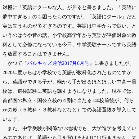
対極に「英語にクールな人」が居ると書きました。「英語に
夢中すぎる」のも困ったものですが、「英語にクール」だと
実は失うものが多すぎるのです。英語は中学からで良い、と
いうのは今や昔の話。小学校高学年から英語が評価対象の教
科として必修になっている今日、中学受験チームですら英語
を放置することはできません。
かつて『
パルキッズ通信2017月6月号
』に書きましたが、
2020年度からは小学校でも英語が教科化されたものですか
ら、英語ができる子が、喉から手が出るほどほしい中高一貫
校は、選抜試験に英語を課すようになりました。現在では、
首都圏の私立・国公立校の４割に当たる140校前後が、何ら
かの形（５教科・３教科などなど）での英語選抜を導入して
います。
また、中学受験が関係ない地域でも、大学進学を考えてい
るのであれば、英語から目を背けるわけには行きません。大