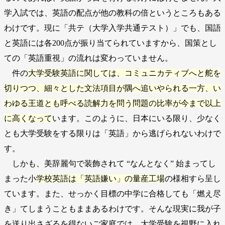
学入試では、英語の配点が他の教科の倍というところもある
わけです。現に「共テ（大学入学共通テスト）」でも、国語
と英語には各200点が振り当てられていますから、国策とし
ての「英語重視」の流れは変わっていません。
件の
大学受験英語に関しては、コミュニカティブへと舵を
切りつつ、細々とした文法項目が隅へ追いやられる一方、い
わゆる王道とも呼べる読解力を問う問題の比率が今まで以上
に高くなって
います。このように、日本にいる限り、少なく
とも大学受験をする限りは「英語」から逃げられないわけで
す。
しかも、美辞麗句で装飾されて “なんとなく” 始まってし
まった小
学校英語は「英語嫌い」の量産工場
の様相すら呈し
ています。また、せっかく目標の中学に合格しても「燃え尽
き」てしまうこともままあるわけです。そんな現実に我が子
を送り出さざるを得ないご家庭では、大学受験を視野に入れ