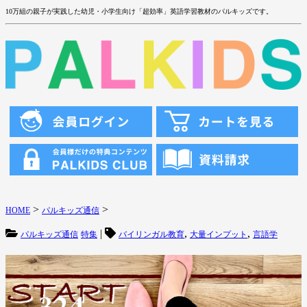
10万組の親子が実践した幼児・小学生向け「超効率」英語学習教材のパルキッズです。
>
>
HOME
パルキッズ通信
|
,
,
パルキッズ通信
特集
バイリンガル教育
大量インプット
言語学