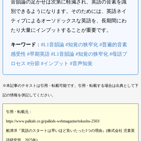
音韻論の足かせは次第に軽減され、英語の音素を識
別できるようになります。そのためには、英語ネイ
ティブによるオーソドックスな英語を、長期間にわ
たり大量にインプットすることが重要です。
キーワード
：
#L1音韻論 #知覚の狭窄化 #普遍的音素
感受性 #早期英語 #L1音韻論 #知覚の狭窄化 #母語プ
ロセス #分節 #インプット #音声知覚
※本記事のテキストは引用・転載可能です。引用・転載する場合は出典として下
記の情報を併記してください。
引用・転載元：
https://www.palkids.co.jp/palkids-webmagazine/tokushu-2503/
船津洋『英語のスタートは早いほど良いたった1つの理由』(株式会社 児童英
語研究所、2025年)