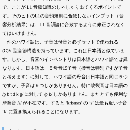
で、ここが L1 音韻知識のしゃしゃり出てくるポイントで
す。そのヒトのL1の音韻規則に合致しないインプット（音
響分析結果）は、L1 音韻論に合致するように修正されなく
てはいけません。
件のハワイ語は、子音は母音と必ずセットで使われる
(C)V 型音節構造を持っています。これは日本語と似ていま
す。しかし、音素のインベントリは日本語とハワイ語では異
なります。日本語は、５母音15子音（撥音は特別ですが子音
と考えます）に対して、ハワイ語の母音は日本語と同じ５つ
ですが、子音は９つしかありません。特に破裂音は日本語の
/p b t d k g/ に対して /p k/ しかありません。またとても便利な
摩擦音 /s/ が不在です。すると ‘krismas’ の ‘s’ は最も近い子音
‘k’ に置き換えられることになります。