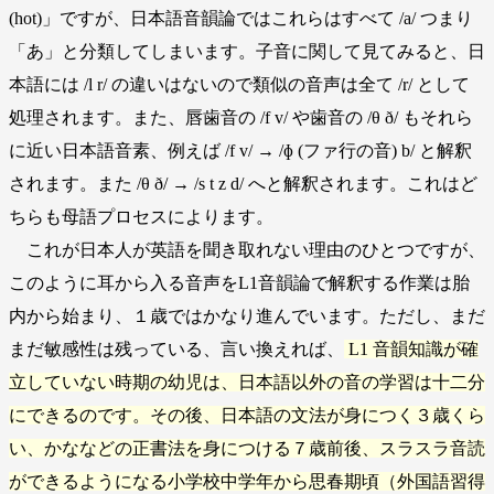
(hot)」ですが、日本語音韻論ではこれらはすべて /a/ つまり
「あ」と分類してしまいます。子音に関して見てみると、日
本語には /l r/ の違いはないので類似の音声は全て /r/ として
処理されます。また、唇歯音の /f v/ や歯音の /θ ð/ もそれら
に近い日本語音素、例えば /f v/ → /ɸ (ファ行の音) b/ と解釈
されます。また /θ ð/ → /s t z d/ へと解釈されます。これはど
ちらも母語プロセスによります。
これが日本人が英語を聞き取れない理由のひとつですが、
このように耳から入る音声をL1音韻論で解釈する作業は胎
内から始まり、１歳ではかなり進んでいます。ただし、まだ
まだ敏感性は残っている、言い換えれば、
L1 音韻知識が確
立していない時期の幼児は、日本語以外の音の学習は十二分
にできるのです。その後、日本語の文法が身につく３歳くら
い、かななどの正書法を身につける７歳前後、スラスラ音読
ができるようになる小学校中学年から思春期頃（外国語習得