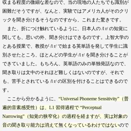
収まる程度の微細な差なので、当の現地の人たちでも識別が
困難だそうですが、なんと、実験ではアメリカ人がそのクリ
ックを聞き分けるそうなのですから、これまた驚きです。
また、折につけ触れているように、日本人の /l r/ の知覚に
関しても、思いの外、聞き分けはできるのです。上智大学の
とある授業で、教授が /l r/ で始まる英単語を発して学生に識
別させたところ、ほとんどの学生が /l r/ を聞き分けることが
できていました。もちろん、英単語のみの単独発話なので、
聞き取りは文中のそれほど難しくはないのですが、それで
も、苦手とされている /l r/ の区別を付けることはできるので
す。
ここから分かるように、
“Universal Phoneme Sensitivity”（普
遍的音素感受性）は、L1 習得過程で “Perceptual
Narrowing”（知覚の狭窄化）の過程を経ますが、実は対象の
音の聞き取り能力は消えて無くなっているわけではない
ので