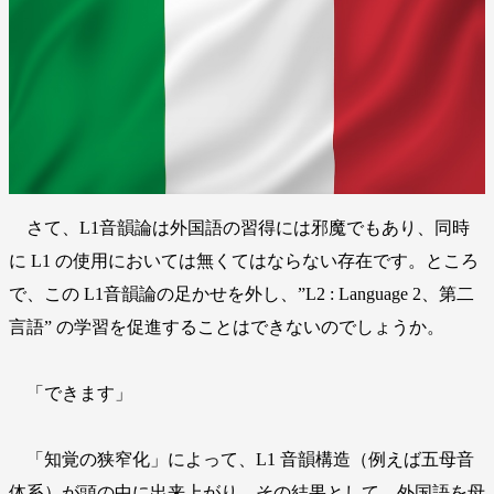
さて、L1音韻論は外国語の習得には邪魔でもあり、同時
に L1 の使用においては無くてはならない存在です。ところ
で、この L1音韻論の足かせを外し、”L2 : Language 2、第二
言語” の学習を促進することはできないのでしょうか。
「できます」
「知覚の狭窄化」によって、L1 音韻構造（例えば五母音
体系）が頭の中に出来上がり、その結果として、外国語を母