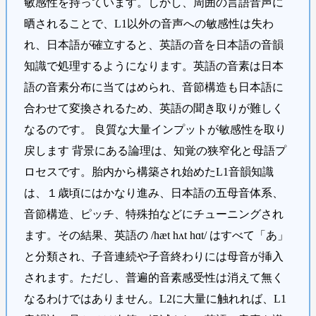
敏感性を持っています。しかし、周囲の言語音声に
晒されることで、L1以外の音声への敏感性は失わ
れ、日本語が確立すると、英語の音を日本語の音韻
知識で処理するようになります。英語の音素は日本
語の音素分布に当てはめられ、音節構造も日本語に
合わせて変換されるため、英語の聞き取りが難しく
なるのです。 良質な大量インプットが敏感性を取り
戻します 背景にある論理は、知覚の狭窄化と母語プ
ロセスです。胎内から構築され始めたL1音韻知識
は、１歳頃にはかなり進み、日本語の五母音体系、
音節構造、ピッチ、特殊拍などにチューニングされ
ます。その結果、英語の /hæt hʌt hɑt/ はすべて「あ」
と分類され、子音連続や子音終わりには母音が挿入
されます。ただし、普遍的音素感受性は消えて無く
なるわけではありません。L2に大量に触れれば、L1