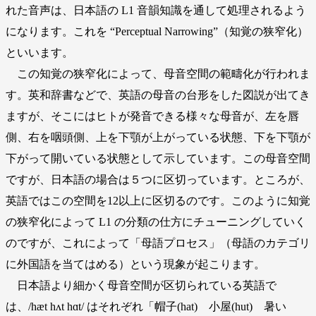
れた音声は、日本語の L1 音韻知識を通して処理されるよう
になります。これを “Perceptual Narrowing”（知覚の狭窄化）
といいます。
この知覚の狭窄化によって、母音空間の範疇化が行われま
す。英和辞書などで、英語の母音の台形をした図説が出てき
ますが、そこにはヒトが発音できる様々な母音が、左を唇
側、右を咽頭側、上を下顎が上がっている状態、下を下顎が
下がって開いている状態として示しています。この母音空間
ですが、日本語の場合は５つに区切っています。ところが、
英語ではこの空間を12以上に区切るのです。このように知覚
の狭窄化によって L1 の分類の仕方にチューニングしていく
のですが、これによって「母語プロセス」（母語のカテゴリ
に外国語を当てはめる）という現象が起こります。
日本語より細かく母音空間が区切られている英語で
は、/hæt hʌt hɑt/ はそれぞれ「帽子(hat) 小屋(hut) 暑い