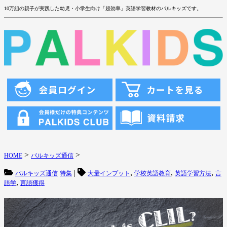
10万組の親子が実践した幼児・小学生向け「超効率」英語学習教材のパルキッズです。
>
>
HOME
パルキッズ通信
|
,
,
,
パルキッズ通信
特集
大量インプット
学校英語教育
英語学習方法
言
,
語学
言語獲得