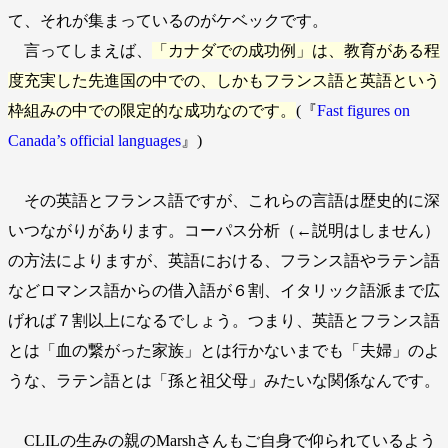
て、それが集まっているのがケベックです。
言ってしまえば、
「カナダでの成功例」は、教育がある程
度充実した先進国の中での、しかもフランス語と英語という
枠組みの中での限定的な成功なのです。
(『
Fast figures on
Canada’s official languages
』)
その英語とフランス語ですが、これらの言語は歴史的に深
いつながりがあります。コーパス分析（←説明はしません）
の方法によりますが、英語における、フランス語やラテン語
などロマンス語からの借入語が６割、イタリック語派まで広
げれば７割以上になるでしょう。つまり、英語とフランス語
とは「血の繋がった家族」とは行かないまでも「夫婦」のよ
うな、ラテン語とは「孫と祖父母」みたいな関係なんです。
CLILの生みの親のMarshさんもご自身で仰られているよう