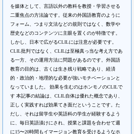
を媒体として、言語以外の教科を教授・学習させる
二重焦点の方法論です。従来の外国語教育のように
フォーム、つまり文法などの規則ではなく、数学や
歴史などのコンテンツに主眼を置くのが特徴です。
しかし、日本で広がるCLILには注意が必要です。
CLIL批判ではなく、CLILは至極真っ当な考え方であ
る一方、その運用方法に問題があるのです。外国語
教育の目的は、古くは生き残り戦略であり、経済
的・政治的・地理的な必要が強いモチベーションと
なっていました。 効果を生むのはホンモノのCLILで
す 本記事の結論は、CLIL自体は優れた概念であり、
正しく実践すれば効果てき面だということです。た
だし、それは留学生や英語科の学生が経験するよう
に、毎日英語漬けにされ、授業と課題を合わせて週
に15〜20時間もイマージョン教育を受けるようなホ