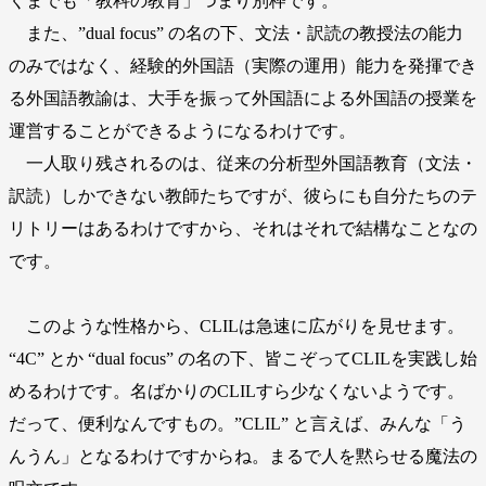
くまでも「教科の教育」つまり別枠です。
また、”dual focus” の名の下、文法・訳読の教授法の能力
のみではなく、経験的外国語（実際の運用）能力を発揮でき
る外国語教諭は、大手を振って外国語による外国語の授業を
運営することができるようになるわけです。
一人取り残されるのは、従来の分析型外国語教育（文法・
訳読）しかできない教師たちですが、彼らにも自分たちのテ
リトリーはあるわけですから、それはそれで結構なことなの
です。
このような性格から、CLILは急速に広がりを見せます。
“4C” とか “dual focus” の名の下、皆こぞってCLILを実践し始
めるわけです。名ばかりのCLILすら少なくないようです。
だって、便利なんですもの。”CLIL” と言えば、みんな「う
んうん」となるわけですからね。まるで人を黙らせる魔法の