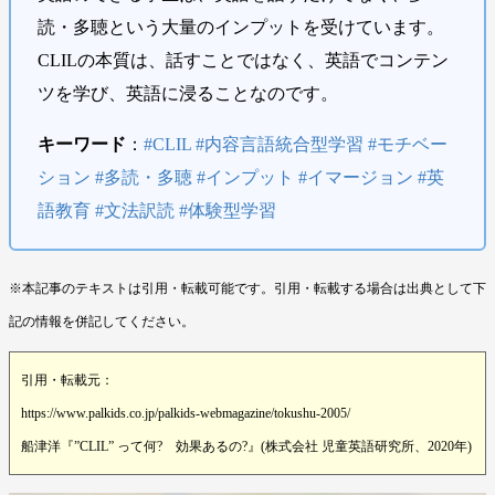
読・多聴という大量のインプットを受けています。
CLILの本質は、話すことではなく、英語でコンテン
ツを学び、英語に浸ることなのです。
キーワード
：
#CLIL #内容言語統合型学習 #モチベー
ション #多読・多聴 #インプット #イマージョン #英
語教育 #文法訳読 #体験型学習
※本記事のテキストは引用・転載可能です。引用・転載する場合は出典として下
記の情報を併記してください。
引用・転載元：
https://www.palkids.co.jp/palkids-webmagazine/tokushu-2005/
船津洋『”CLIL” って何? 効果あるの?』(株式会社 児童英語研究所、2020年)