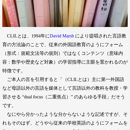
CLILとは、1994年に
David Marsh
により提唱された言語教
育の方法論のことで、従来の外国語教育のようにフォーム
（形式：規範文法等の規則）ではなくコンテンツ（意味内
容：数学や歴史など対象）の学習指導に主眼を置かれるのが
特徴です。
ご本人の言を引用すると「（CLILとは）主に第一外国語
など母語以外の言語を媒体として言語以外の教科を教授・学
習させる “dual focus（二重焦点）” のあらゆる手段」だそう
です。
なにやら分かったような分からないような記述ですが、そ
れもそのはず、どうやら従来の学校英語のようにフォームを