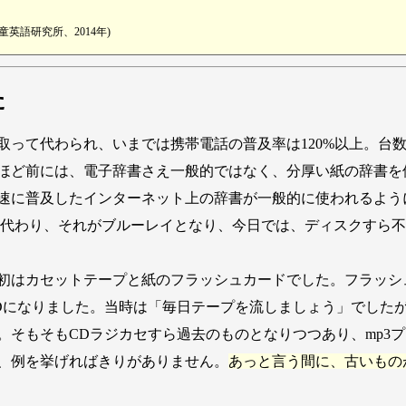
‎
英語研究所、2014年)
た
って代わられ、いまでは携帯電話の普及率は120%以上。台
年ほど前には、電子辞書さえ一般的ではなく、分厚い紙の辞書
速に普及したインターネット上の辞書が一般的に使われるよう
に代わり、それがブルーレイとなり、今日では、ディスクすら
はカセットテープと紙のフラッシュカードでした。フラッシュ
Dになりました。当時は「毎日テープを流しましょう」でしたが
。そもそもCDラジカセすら過去のものとなりつつあり、mp3
、例を挙げればきりがありません。
あっと言う間に、古いもの