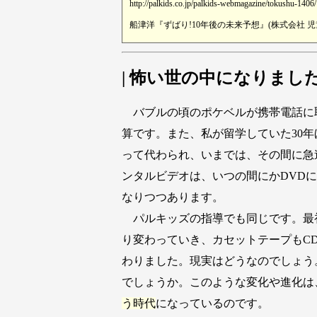
http://palkids.co.jp/palkids-webmagazine/tokushu-1406/ 
船津洋『ずばり!10年後の未来予想』(株式会社 児童
| 怖い世の中になりまし
バブルの頃のポケベルが携帯電話に取
算です。また、私が留学していた30
って代わられ、いまでは、その間に急
ンタルビデオは、いつの間にかDVD
なりつつあります。
パルキッズの指導でも同じです。最初
り変わっていき、カセットテープもC
わりました。現実はどうなのでしょう
でしょうか。このような変化や進化は
う時代
になっているのです。