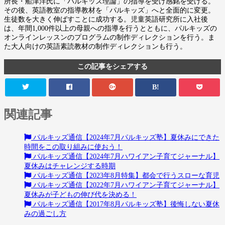
所長・船津洋氏に「パルキッズ理論」の指導を受け感銘を受ける。
その後、英語教室の指導教材を「パルキッズ」へと全面的に変更。
生徒数を大きく伸ばすことに成功する。児童英語研究所に入社後
は、年間1,000件以上の母親への指導を行うとともに、パルキッズの
オンラインレッスンのプログラムの制作ディレクションを行う。ま
た大人向けの英語素読教材の制作ディレクションも行う。
この記事をシェアする
B!
関連記事
パルキッズ通信【2024年7月パルキッズ塾】夏休みにできた
時間をこの取り組みに使おう！
パルキッズ通信【2024年7月ハワイアン子育てジャーナル】
夏休みはチャレンジする時期
パルキッズ通信【2023年8月特集】都会で行うスローな育児
パルキッズ通信【2022年7月ハワイアン子育てジャーナル】
夏休みが子どもの伸び代を決める！
パルキッズ通信【2017年8月パルキッズ塾】後悔しない夏休
みの過ごし方