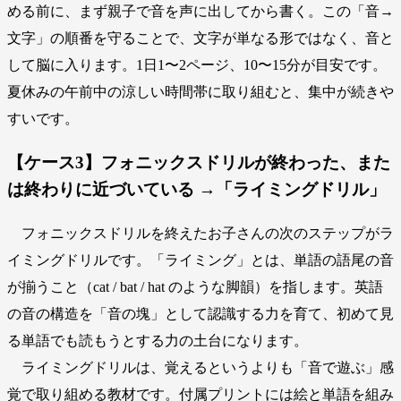
める前に、まず親子で音を声に出してから書く。この「音→
文字」の順番を守ることで、文字が単なる形ではなく、音と
して脳に入ります。1日1〜2ページ、10〜15分が目安です。
夏休みの午前中の涼しい時間帯に取り組むと、集中が続きや
すいです。
【ケース3】フォニックスドリルが終わった、また
は終わりに近づいている →「ライミングドリル」
フォニックスドリルを終えたお子さんの次のステップがラ
イミングドリルです。「ライミング」とは、単語の語尾の音
が揃うこと（cat / bat / hat のような脚韻）を指します。英語
の音の構造を「音の塊」として認識する力を育て、初めて見
る単語でも読もうとする力の土台になります。
ライミングドリルは、覚えるというよりも「音で遊ぶ」感
覚で取り組める教材です。付属プリントには絵と単語を組み