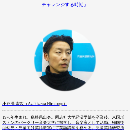
チャレンジする時期」
小豆澤 宏次（Azukizawa Hirotsugu）
1976年生まれ。島根県出身。同志社大学経済学部を卒業後、米国ボ
ストンのバークリー音楽大学に留学し、音楽家として活動。帰国後
は幼児・児童向け英語教室にて英語講師を務める。児童英語研究所