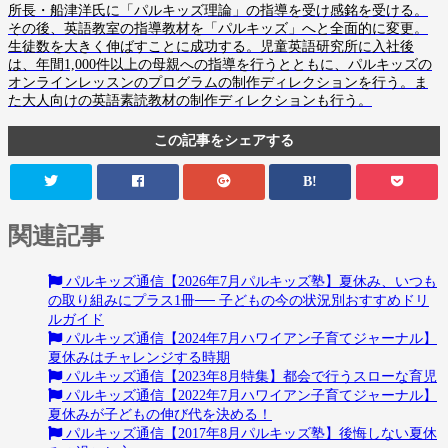
所長・船津洋氏に「パルキッズ理論」の指導を受け感銘を受ける。
その後、英語教室の指導教材を「パルキッズ」へと全面的に変更。
生徒数を大きく伸ばすことに成功する。児童英語研究所に入社後
は、年間1,000件以上の母親への指導を行うとともに、パルキッズの
オンラインレッスンのプログラムの制作ディレクションを行う。ま
た大人向けの英語素読教材の制作ディレクションも行う。
この記事をシェアする
B!
関連記事
パルキッズ通信【2026年7月パルキッズ塾】夏休み、いつも
の取り組みにプラス1冊── 子どもの今の状況別おすすめドリ
ルガイド
パルキッズ通信【2024年7月ハワイアン子育てジャーナル】
夏休みはチャレンジする時期
パルキッズ通信【2023年8月特集】都会で行うスローな育児
パルキッズ通信【2022年7月ハワイアン子育てジャーナル】
夏休みが子どもの伸び代を決める！
パルキッズ通信【2017年8月パルキッズ塾】後悔しない夏休