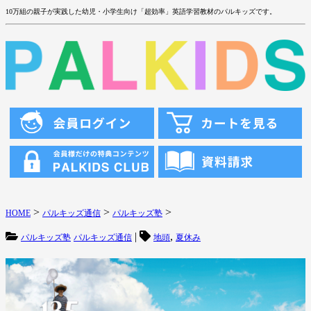
10万組の親子が実践した幼児・小学生向け「超効率」英語学習教材のパルキッズです。
>
>
>
HOME
パルキッズ通信
パルキッズ塾
|
,
パルキッズ塾
パルキッズ通信
地頭
夏休み