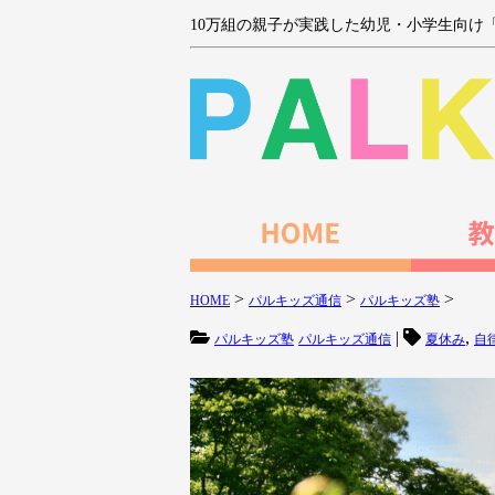
10万組の親子が実践した幼児・小学生向け
>
>
>
HOME
パルキッズ通信
パルキッズ塾
|
,
パルキッズ塾
パルキッズ通信
夏休み
自