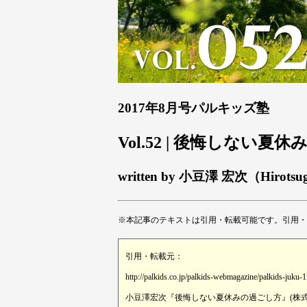
2017年8月号パルキッズ塾
Vol.52 | 後悔しない夏
written by 小豆澤 宏次（Hirotsu
※本記事のテキストは引用・転載可能です。引用・
引用・転載元：
http://palkids.co.jp/palkids-webmagazine/palkids-juku-
小豆澤宏次『後悔しない夏休みの過ごし方』(株式会