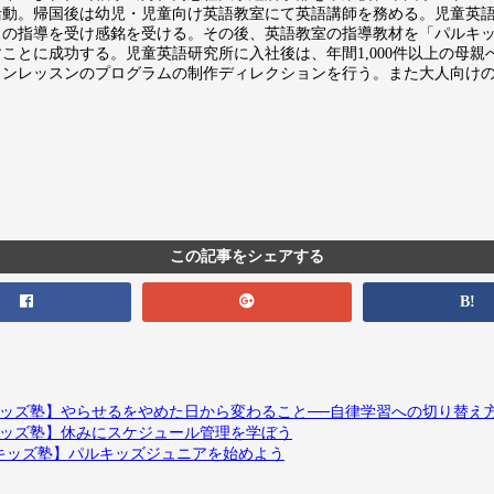
活動。帰国後は幼児・児童向け英語教室にて英語講師を務める。児童英
」の指導を受け感銘を受ける。その後、英語教室の指導教材を「パルキ
すことに成功する。児童英語研究所に入社後は、年間1,000件以上の母
インレッスンのプログラムの制作ディレクションを行う。また大人向け
。
この記事をシェアする
B!
ルキッズ塾】やらせるをやめた日から変わること──自律学習への切り替え
ルキッズ塾】休みにスケジュール管理を学ぼう
ルキッズ塾】パルキッズジュニアを始めよう