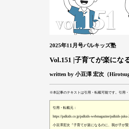
2025年11月号パルキッズ塾
Vol.151 |子育てが
written by 小豆澤 宏次（Hirotsu
※本記事のテキストは引用・転載可能です。引用・
引用・転載元：
https://palkids.co.jp/palkids-webmagazine/palkids-juku
小豆澤宏次『子育てが楽になるのに、我が子が賢くな