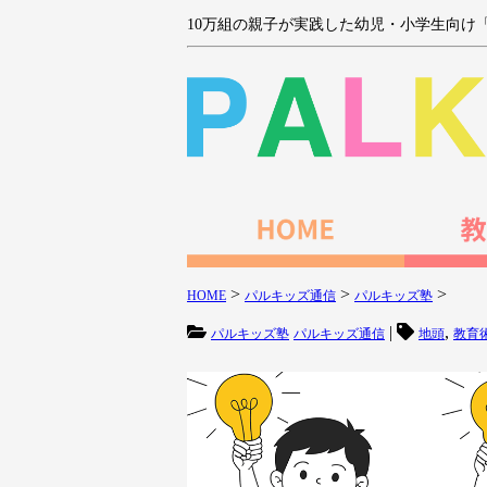
10万組の親子が実践した幼児・小学生向け
>
>
>
HOME
パルキッズ通信
パルキッズ塾
|
,
パルキッズ塾
パルキッズ通信
地頭
教育