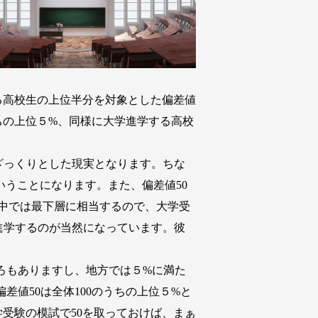
する高校生の上位半分を対象とした偏差値
うちの上位５%、同様に大学進学する高校
ざっくりとした現実となります。ちな
いうことになります。また、偏差値50
中では最下層に相当するので、大学受
進学するのが当然になっています。彼
ろもありますし、地方では５%に満た
値50は全体100のうちの上位５%と
学受験の模試で50を取っておけば、まぁ