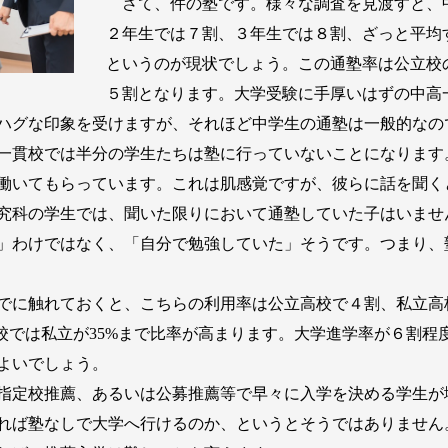
さて、件の塾です。様々な調査を見渡すと、
２年生では７割、３年生では８割、ざっと平均
というのが現状でしょう。この通塾率は公立校
５割となります。大学受験に手厚いはずの中高
ハグな印象を受けますが、それほど中学生の通塾は一般的なの
一貫校では半分の学生たちは塾に行っていないことになります
働いてもらっています。これは肌感覚ですが、彼らに話を聞く
究科の学生では、聞いた限りにおいて通塾していた子はいませ
」わけではなく、「自分で勉強していた」そうです。つまり、
でに触れておくと、こちらの利用率は公立高校で４割、私立高
高校では私立が35%まで比率が高まります。大学進学率が６割
よいでしょう。
指定校推薦、あるいは公募推薦等で早々に入学を決める学生が
れば塾なしで大学へ行けるのか、というとそうではありません