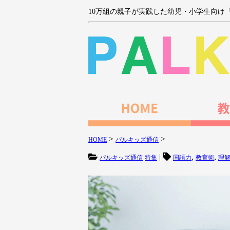
10万組の親子が実践した幼児・小学生向け
>
>
HOME
パルキッズ通信
|
,
,
パルキッズ通信
特集
国語力
教育術
理