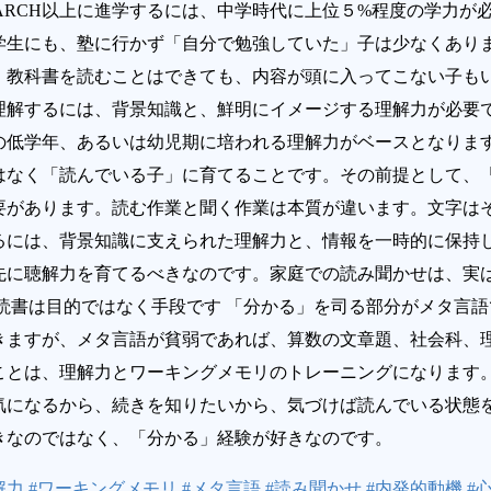
ARCH以上に進学するには、中学時代に上位５%程度の学力が
学生にも、塾に行かず「自分で勉強していた」子は少なくあり
、教科書を読むことはできても、内容が頭に入ってこない子も
理解するには、背景知識と、鮮明にイメージする理解力が必要
低学年、あるいは幼児期に培われる理解力がベースとなります
はなく「読んでいる子」に育てることです。その前提として、
要があります。読む作業と聞く作業は本質が違います。文字は
るには、背景知識に支えられた理解力と、情報を一時的に保持
先に聴解力を育てるべきなのです。家庭での読み聞かせは、実
読書は目的ではなく手段です 「分かる」を司る部分がメタ言
きますが、メタ言語が貧弱であれば、算数の文章題、社会科、
ことは、理解力とワーキングメモリのトレーニングになります
気になるから、続きを知りたいから、気づけば読んでいる状態
きなのではなく、「分かる」経験が好きなのです。
理解力 #ワーキングメモリ #メタ言語 #読み聞かせ #内発的動機 #