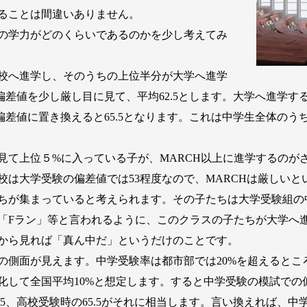
ることは間違いありません。
の学力がどのくらいであるのかを少し考えてみ
校へ進学し、そのうちの上位半分が大学へ進学
偏差値を少し厳し目に見て、平均62.5とします。大学へ進学
の偏差値に置き換えると65.5となります。これは中学生全体の
て上位５%に入っている子が、MARCH以上に進学するのが
校は大学受験の偏差値では53程度なので、MARCHは厳しいと
ちが集まっていると考えられます。その子たちは大学受験組の
は「Fラン」等と言われるように、このクラスの子たちが大学へ
から見れば「真ん中だ」というだけのことです。
側面が見えます。中学受験率は都市部では20%を超えるとこ
して全国平均10%と想定します。すると中学受験の模試での偏差
.5、高校受験時の65.5がそれに相当します。言い換えれば、中