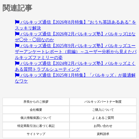
関連記事
パルキッズ通信【2026年8月特集】”おうち英語あるある” を
スッキリ解決
パルキッズ通信【2026年2月パルキッズ塾】パルキッズはな
ぜ◯分・◯回なのか
パルキッズ通信【2025年9月パルキッズ塾】パルキッズユー
ザーアンケートレポート（前編）～ユーザー分析から見えたパ
ルキッズファミリーの姿
パルキッズ通信【2024年2月パルキッズ塾】パルキッズよく
ある質問トラブルシューティング
パルキッズ通信【2025年1月特集】「パルキッズ」が最適解
なワケ
所長からのご挨拶
パルキッズパートナー制度
会社概要
ご購入について
個人情報保護について
よくあるご質問
特定商取引法に基づく表記
お問い合わせ
サイトマップ
資料請求