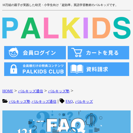
10万組の親子が実践した幼児・小学生向け「超効率」英語学習教材のパルキッズです。
>
>
>
HOME
パルキッズ通信
パルキッズ塾
|
,
パルキッズ塾
パルキッズ通信
FAQ
パルキッズ