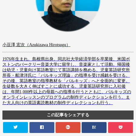
小豆澤 宏次（Azukizawa Hirotsugu）
1976年生まれ。島根県出身。同志社大学経済学部を卒業後、米国ボ
ストンのバークリー音楽大学に留学し、音楽家として活動。帰国後
は幼児・児童向け英語教室にて英語講師を務める。児童英語研究所
所長・船津洋氏に「パルキッズ理論」の指導を受け感銘を受ける。
その後、英語教室の指導教材を「パルキッズ」へと全面的に変更。
生徒数を大きく伸ばすことに成功する。児童英語研究所に入社後
は、年間1,000件以上の母親への指導を行うとともに、パルキッズの
オンラインレッスンのプログラムの制作ディレクションを行う。ま
た大人向けの英語素読教材の制作ディレクションも行う。
この記事をシェアする
B!