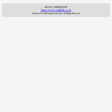
株式会社 児童英語研究所
https://www.palkids.co.jp
©Institute Of Child English Education. All Rights Reserved.
資料請求
7日間体験レッスン
付き