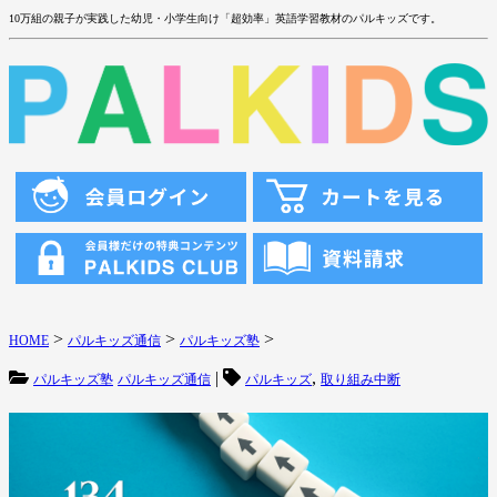
10万組の親子が実践した幼児・小学生向け「超効率」英語学習教材のパルキッズです。
>
>
>
HOME
パルキッズ通信
パルキッズ塾
|
,
パルキッズ塾
パルキッズ通信
パルキッズ
取り組み中断