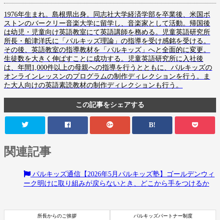
1976年生まれ。島根県出身。同志社大学経済学部を卒業後、米国ボ
ストンのバークリー音楽大学に留学し、音楽家として活動。帰国後
は幼児・児童向け英語教室にて英語講師を務める。児童英語研究所
所長・船津洋氏に「パルキッズ理論」の指導を受け感銘を受ける。
その後、英語教室の指導教材を「パルキッズ」へと全面的に変更。
生徒数を大きく伸ばすことに成功する。児童英語研究所に入社後
は、年間1,000件以上の母親への指導を行うとともに、パルキッズの
オンラインレッスンのプログラムの制作ディレクションを行う。ま
た大人向けの英語素読教材の制作ディレクションも行う。
この記事をシェアする
B!
関連記事
パルキッズ通信【2026年5月パルキッズ塾】ゴールデンウィ
ーク明けに取り組みが戻らないとき、どこから手をつけるか
所長からのご挨拶
パルキッズパートナー制度