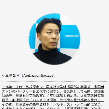
小豆澤 宏次（Azukizawa Hirotsugu）
1976年生まれ。島根県出身。同志社大学経済学部を卒業後、米国ボ
ストンのバークリー音楽大学に留学し、音楽家として活動。帰国後
は幼児・児童向け英語教室にて英語講師を務める。児童英語研究所
所長・船津洋氏に「パルキッズ理論」の指導を受け感銘を受ける。
その後、英語教室の指導教材を「パルキッズ」へと全面的に変更。
生徒数を大きく伸ばすことに成功する。児童英語研究所に入社後