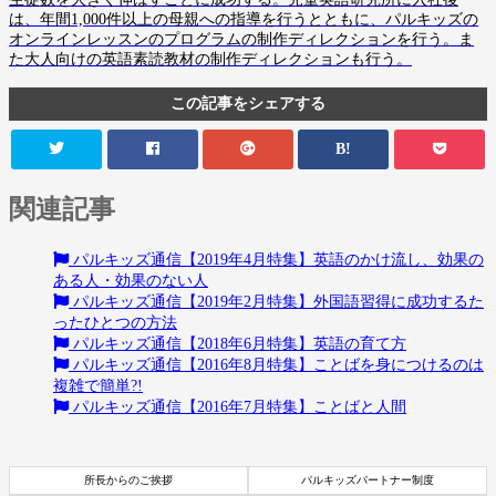
は、年間1,000件以上の母親への指導を行うとともに、パルキッズの
オンラインレッスンのプログラムの制作ディレクションを行う。ま
た大人向けの英語素読教材の制作ディレクションも行う。
この記事をシェアする
B!
関連記事
パルキッズ通信【2019年4月特集】英語のかけ流し、効果の
ある人・効果のない人
パルキッズ通信【2019年2月特集】外国語習得に成功するた
ったひとつの方法
パルキッズ通信【2018年6月特集】英語の育て方
パルキッズ通信【2016年8月特集】ことばを身につけるのは
複雑で簡単?!
パルキッズ通信【2016年7月特集】ことばと人間
所長からのご挨拶
パルキッズパートナー制度