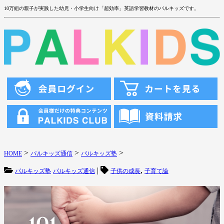
10万組の親子が実践した幼児・小学生向け「超効率」英語学習教材のパルキッズです。
>
>
>
HOME
パルキッズ通信
パルキッズ塾
|
,
パルキッズ塾
パルキッズ通信
子供の成長
子育て論