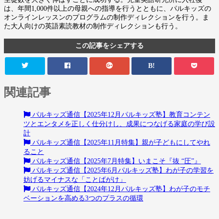
は、年間1,000件以上の母親への指導を行うとともに、パルキッズの
オンラインレッスンのプログラムの制作ディレクションを行う。ま
た大人向けの英語素読教材の制作ディレクションも行う。
この記事をシェアする
B!
関連記事
パルキッズ通信【2025年12月パルキッズ塾】教育コンテン
ツとエンタメを正しく仕分けし、成果につなげる家庭の学び設
計
パルキッズ通信【2025年11月特集】親が子どもにしてやれ
ること
パルキッズ通信【2025年7月特集】いまこそ『抜 “圧”』
パルキッズ通信【2025年6月パルキッズ塾】わが子の学習を
妨げるマイナスな「ことばがけ」
パルキッズ通信【2024年12月パルキッズ塾】わが子のモチ
ベーションを高める3つのプラスの循環