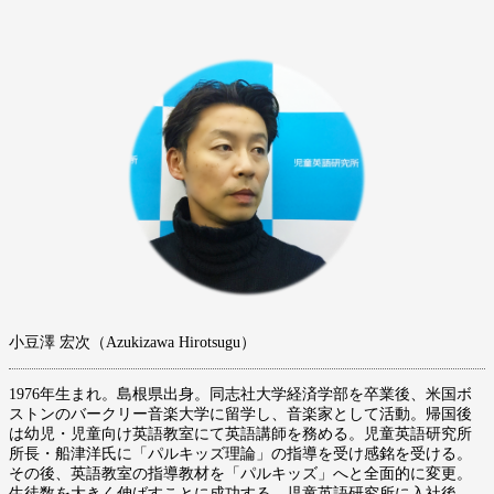
小豆澤 宏次（Azukizawa Hirotsugu）
1976年生まれ。島根県出身。同志社大学経済学部を卒業後、米国ボ
ストンのバークリー音楽大学に留学し、音楽家として活動。帰国後
は幼児・児童向け英語教室にて英語講師を務める。児童英語研究所
所長・船津洋氏に「パルキッズ理論」の指導を受け感銘を受ける。
その後、英語教室の指導教材を「パルキッズ」へと全面的に変更。
生徒数を大きく伸ばすことに成功する。児童英語研究所に入社後