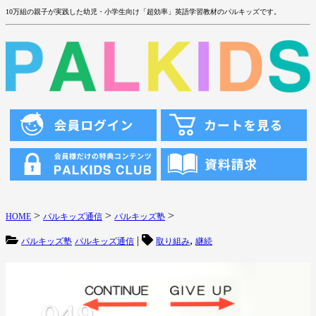
10万組の親子が実践した幼児・小学生向け「超効率」英語学習教材のパルキッズです。
>
>
>
HOME
パルキッズ通信
パルキッズ塾
|
,
パルキッズ塾
パルキッズ通信
取り組み
継続