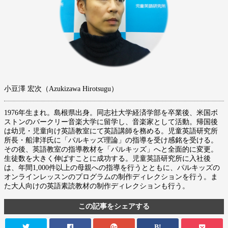
小豆澤 宏次（Azukizawa Hirotsugu）
1976年生まれ。島根県出身。同志社大学経済学部を卒業後、米国ボ
ストンのバークリー音楽大学に留学し、音楽家として活動。帰国後
は幼児・児童向け英語教室にて英語講師を務める。児童英語研究所
所長・船津洋氏に「パルキッズ理論」の指導を受け感銘を受ける。
その後、英語教室の指導教材を「パルキッズ」へと全面的に変更。
生徒数を大きく伸ばすことに成功する。児童英語研究所に入社後
は、年間1,000件以上の母親への指導を行うとともに、パルキッズの
オンラインレッスンのプログラムの制作ディレクションを行う。ま
た大人向けの英語素読教材の制作ディレクションも行う。
この記事をシェアする
B!