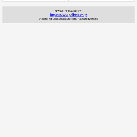
株式会社 児童英語研究所
https://www.palkids.co.jp
©Institute Of Child English Education. All Rights Reserved.