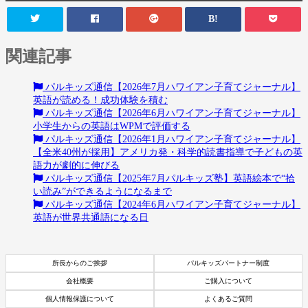
B!
関連記事
パルキッズ通信【2026年7月ハワイアン子育てジャーナル】
英語が読める！成功体験を積む
パルキッズ通信【2026年6月ハワイアン子育てジャーナル】
小学生からの英語はWPMで評価する
パルキッズ通信【2026年1月ハワイアン子育てジャーナル】
【全米40州が採用】アメリカ発・科学的読書指導で子どもの英
語力が劇的に伸びる
パルキッズ通信【2025年7月パルキッズ塾】英語絵本で“拾
い読み”ができるようになるまで
パルキッズ通信【2024年6月ハワイアン子育てジャーナル】
英語が世界共通語になる日
所長からのご挨拶
パルキッズパートナー制度
会社概要
ご購入について
個人情報保護について
よくあるご質問