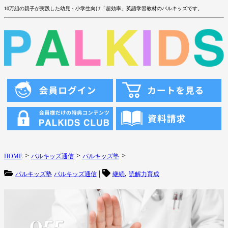
10万組の親子が実践した幼児・小学生向け「超効率」英語学習教材のパルキッズです。
>
>
>
HOME
パルキッズ通信
パルキッズ塾
|
,
パルキッズ塾
パルキッズ通信
継続
読解力育成