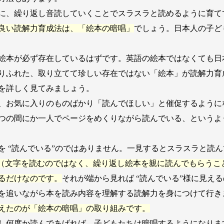
に、繰り返し音読していくことでスラスラと読めるように育て
良い読解力育成法は、「絵本の暗唱」
でしょう。日本人の子ど
本が必ず存在しているはずです。英語の絵本ではなくても日本
りふれた、取り立てて珍しい存在ではない「絵本」が読解力育
を詳しく見てみましょう。
、お気に入りのものばかり「読んでほしい」と催促するように
つの間にか一人でページをめくりながら読んでいる、というよ
 “読んでいる”のではありません。一見するとスラスラと読
（文字を読むのではなく、繰り返し絵本を親に読んでもらうこ
るだけなのです。
それが端から見れば “読んでいる”様に見え
を追いながら本を読み内容を理解する読解力を身につけて行き
えたのが「絵本の暗唱」の取り組みです。
し何度か読んであげれば、子どもたちは暗唱するようになりま