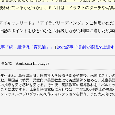
使われているかどうか」、５つ目は「イラストのタッチや写真
アイキャンリード」「アイラブリーディング」をご利用いただ
上記のポイントをひとつひとつ解説しながら暗唱に適した絵本
事「続・船津流「育児論」」
|
次の記事「演劇で英語が上達
 宏次（Azukizawa Hirotsugu）
976年生まれ。島根県出身。同志社大学経済学部を卒業後、米国ボストン
活動。帰国後は幼児・児童向け英語教室にて英語講師を務める。児童英
」の指導を受け感銘を受ける。その後、英語教室の指導教材を「パルキ
すことに成功する。児童英語研究所に入社後は、年間1,000件以上の母
インレッスンのプログラムの制作ディレクションを行う。また大人向け
。