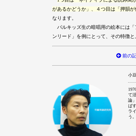
があるかどうか」、４つ目は「押韻が
なります。
パルキッズ生の暗唱用の絵本には「
ンリード」を例にとって、その特徴と
前の記
小豆澤
1
て
論
ば
ラ
う