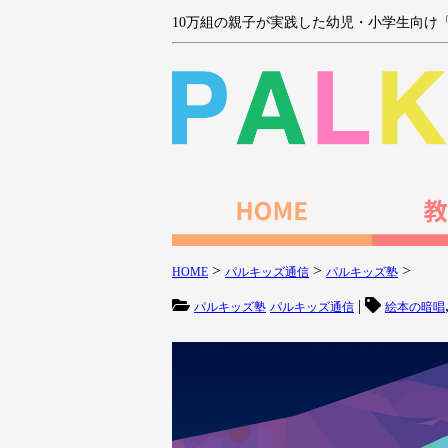
10万組の親子が実践した幼児・小学生向け
>
>
>
HOME
パルキッズ通信
パルキッズ塾
|
パルキッズ塾
パルキッズ通信
絵本の暗唱