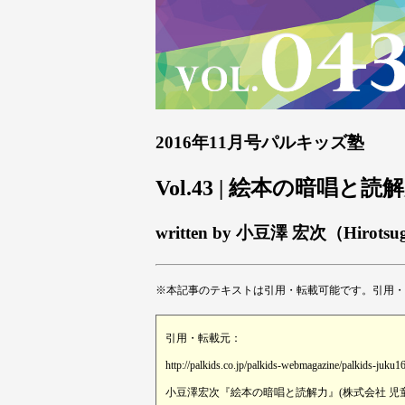
2016年11月号パルキッズ塾
Vol.43 | 絵本の暗唱と読
written by 小豆澤 宏次（Hirotsu
※本記事のテキストは引用・転載可能です。引用・
引用・転載元：
http://palkids.co.jp/palkids-webmagazine/palkids-juku1
小豆澤宏次『絵本の暗唱と読解力』(株式会社 児童