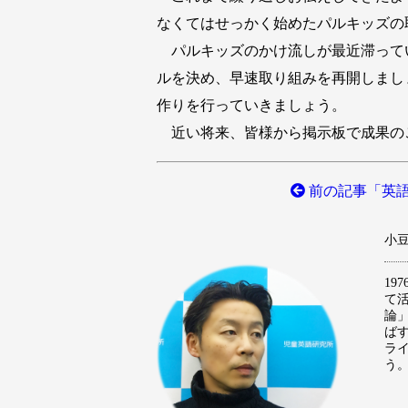
なくてはせっかく始めたパルキッズの
パルキッズのかけ流しが最近滞って
ルを決め、早速取り組みを再開しまし
作りを行っていきましょう。
近い将来、皆様から掲示板で成果の
前の記事「英語
小豆澤
1
て
論
ば
ラ
う