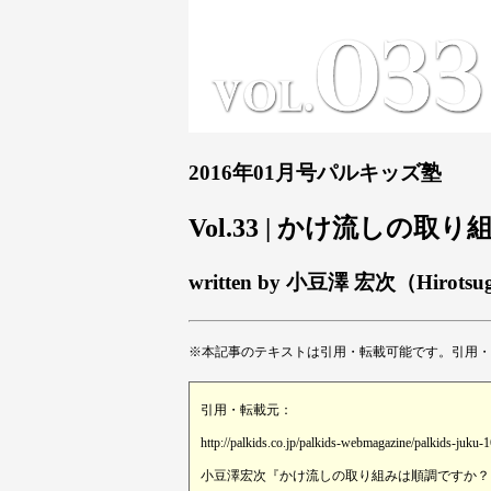
2016年01月号パルキッズ塾
Vol.33 | かけ流しの
written by 小豆澤 宏次（Hirotsu
※本記事のテキストは引用・転載可能です。引用・
引用・転載元：
http://palkids.co.jp/palkids-webmagazine/palkids-juku-
小豆澤宏次『かけ流しの取り組みは順調ですか？』(