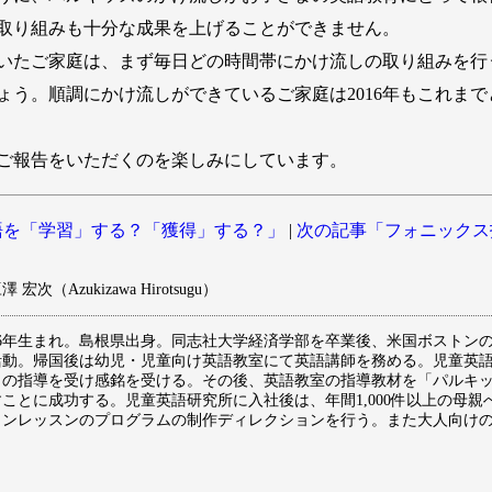
取り組みも十分な成果を上げることができません。
いたご家庭は、まず毎日どの時間帯にかけ流しの取り組みを行
ょう。順調にかけ流しができているご家庭は2016年もこれま
ご報告をいただくのを楽しみにしています。
を「学習」する？「獲得」する？」
|
次の記事「フォニックス
 宏次（Azukizawa Hirotsugu）
976年生まれ。島根県出身。同志社大学経済学部を卒業後、米国ボストン
活動。帰国後は幼児・児童向け英語教室にて英語講師を務める。児童英
」の指導を受け感銘を受ける。その後、英語教室の指導教材を「パルキ
すことに成功する。児童英語研究所に入社後は、年間1,000件以上の母
インレッスンのプログラムの制作ディレクションを行う。また大人向け
。