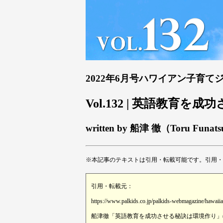
2022年6月号ハワイアン子育て
Vol.132 | 英語教育
written by 船津 徹（Toru Funat
※本記事のテキストは引用・転載可能です。引用・
引用・転載元：
https://www.palkids.co.jp/palkids-webmagazine/hawaii
船津徹「英語教育を成功させる秘訣は環境作り」(株