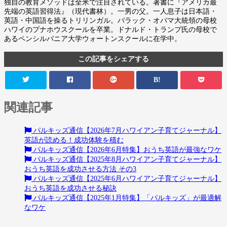
独自の教育メソッドは全米で注目されている。著書に『アメリカ最
先端の英語習得法』（現代書林）。一男の父。一人息子は日本語・
英語・中国語を操るトリリンガル。バラック・オバマ大統領の母校
ハワイのプナホウスクールを卒業。ドナルド・トランプ氏の母校で
あるペンシルバニア大学ウォートンスクールに在学中。
この記事をシェアする
B!
関連記事
パルキッズ通信【2026年7月ハワイアン子育てジャーナル】
英語が読める！成功体験を積む
パルキッズ通信【2026年6月特集】おうち英語が最強なワケ
パルキッズ通信【2025年8月ハワイアン子育てジャーナル】
おうち英語を成功させる方法 その3
パルキッズ通信【2025年6月ハワイアン子育てジャーナル】
おうち英語を成功させる秘訣
パルキッズ通信【2025年1月特集】「パルキッズ」が最適解
なワケ