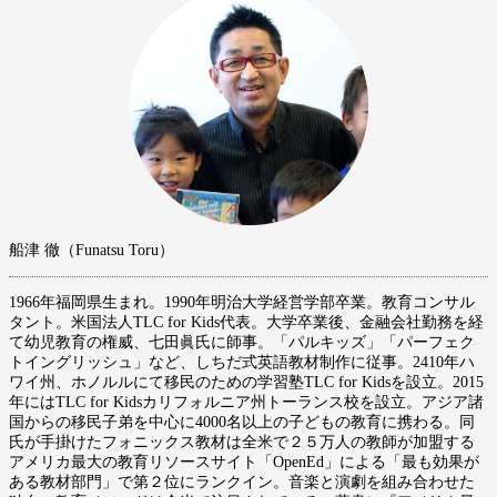
船津 徹（Funatsu Toru）
1966年福岡県生まれ。1990年明治大学経営学部卒業。教育コンサル
タント。米国法人TLC for Kids代表。大学卒業後、金融会社勤務を経
て幼児教育の権威、七田眞氏に師事。「パルキッズ」「パーフェク
トイングリッシュ」など、しちだ式英語教材制作に従事。2410年ハ
ワイ州、ホノルルにて移民のための学習塾TLC for Kidsを設立。2015
年にはTLC for Kidsカリフォルニア州トーランス校を設立。アジア諸
国からの移民子弟を中心に4000名以上の子どもの教育に携わる。同
氏が手掛けたフォニックス教材は全米で２５万人の教師が加盟する
アメリカ最大の教育リソースサイト「OpenEd」による「最も効果が
ある教材部門」で第２位にランクイン。音楽と演劇を組み合わせた