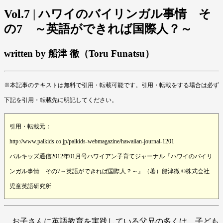
Vol.7 | ハワイのバイリンガル事情 そ
の7 ～英語ができれば国際人？～
written by 船津 徹（Toru Funatsu）
※本記事のテキストは無料で引用・転載可能です。引用・転載をする場合は必ず
下記を引用・転載先に明記してください。
引用・転載元：
http://www.palkids.co.jp/palkids-webmagazine/hawaiian-journal-1201
パルキッズ通信2012年01月号ハワイアン子育てジャーナル『ハワイのバイリ
ンガル事情 その7～英語ができれば国際人？～』（著）船津徹 ©株式会社
児童英語研究所
お子さんに英語教育を実践している父兄の多くは、子ども