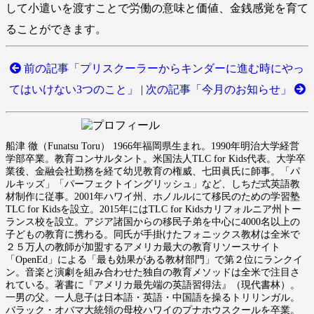
して小遣いを渡すことで労働の意味と価値、金銭感覚を育て
ることができます。
前の記事「プリスクーラーからキンダーに進む時にやっ
てはいけない3つのこと」
|
次の記事「今月のお知らせ」
船津 徹（Funatsu Toru） 1966年福岡県生まれ。1990年明治大学経営
学部卒業。教育コンサルタント。米国法人TLC for Kids代表。大学卒
業後、金融会社勤務を経て幼児教育の権威、七田眞氏に師事。「パ
ルキッズ」「パーフェクトイングリッシュ」など、しちだ式英語教
材制作に従事。2001年ハワイ州、ホノルルにて移民のための学習塾
TLC for Kidsを設立。2015年にはTLC for Kidsカリフォルニア州トー
ランス校を設立。アジア諸国からの移民子弟を中心に4000名以上の
子どもの教育に携わる。同氏が手掛けたフォニックス教材は全米で
２５万人の教師が加盟するアメリカ最大の教育リソースサイト
「OpenEd」による「最も効果がある教材部門」で第２位にランクイ
ン。音楽と演劇を組み合わせた独自の教育メソッドは全米で注目さ
れている。著書に『アメリカ最先端の英語習得法』（現代書林）。
一男の父。一人息子は日本語・英語・中国語を操るトリリンガル。
バラック・オバマ大統領の母校ハワイのプナホウスクールを卒業。